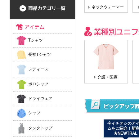
ネックウォーマー
Tシャツ
長袖Tシャツ
レディース
介護・医療
ポロシャツ
ドライウェア
シャツ
新ラインナップ追加
ドライ素材にもタイ
今イチオシのア
タンクトップ
しました！ JOKER
ダイ染めができるよ
ムをご紹介！新
LABEL
うになりました！
★NEWTRAL