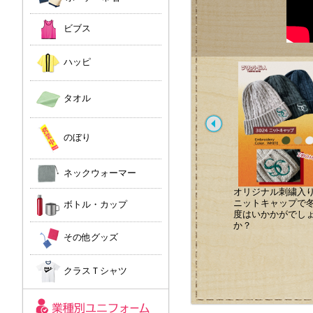
ビブス
ハッピ
タオル
のぼり
ネックウォーマー
トートバッグへのプリ
染み込み風プリントで
オリジナル刺繍入
ントが流行ってます！
ヴィンテージ風に！
ニットキャップで
ボトル・カップ
ノベルティや祝い事で
度はいかかがでし
のプレゼントにいかが
か？
でしょうか。
その他グッズ
クラスＴシャツ