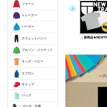
ジャージ
トレーナー
パーカー
JOKER LABEL
ドライ素材タイダイ染
新商品★NEWTR
スウェットパンツ
め
ブルゾン・ジャケット
キッズ・ベビー
エプロン
キャップ
バッグ
ポーチ・巾着