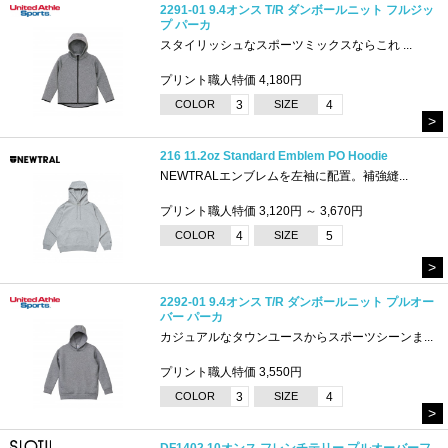
2291-01 9.4オンス T/R ダンボールニット フルジッ
プ パーカ
スタイリッシュなスポーツミックスならこれ ...
プリント職人特価 4,180円
COLOR
3
SIZE
4
>
216 11.2oz Standard Emblem PO Hoodie
NEWTRALエンブレムを左袖に配置。補強縫...
プリント職人特価 3,120円 ～ 3,670円
COLOR
4
SIZE
5
>
2292-01 9.4オンス T/R ダンボールニット プルオー
バー パーカ
カジュアルなタウンユースからスポーツシーンま...
プリント職人特価 3,550円
COLOR
3
SIZE
4
>
DF1402 10オンス フレンチテリー プルオーバーフ