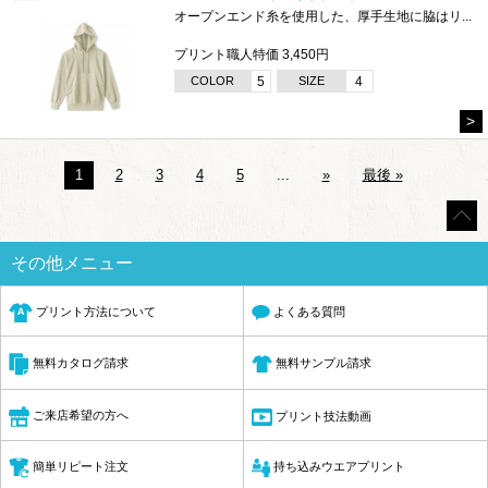
オープンエンド糸を使用した、厚手生地に脇はリ...
プリント職人特価 3,450円
COLOR
5
SIZE
4
>
1
2
3
4
5
...
»
最後 »
その他メニュー
プリント方法について
よくある質問
無料サンプル請求
無料カタログ請求
ご来店希望の方へ
プリント技法動画
簡単リピート注文
持ち込みウエアプリント