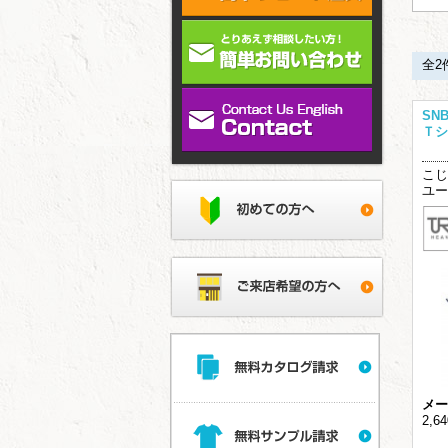
全2
SN
Ｔシ
こじ
ユー
メー
2,6