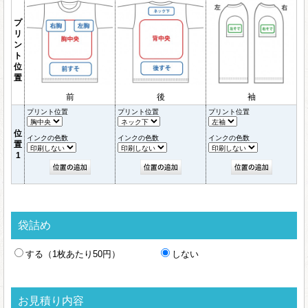
プ
リ
ン
ト
位
置
前
後
袖
プリント位置
プリント位置
プリント位置
位
インクの色数
インクの色数
インクの色数
置
1
袋詰め
する（1枚あたり50円）
しない
お見積り内容