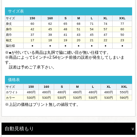
サイズ表
サイズ
150
160
S
M
L
XL
XXL
身丈
60
62
65
68
71
74
77
身巾
42
45
48
51
54
57
60
肩巾
37
39
41
43
45
47
50
袖丈
17
18
19
20
21
22
23
脇仕様
●
●
●
●
●
●
●
※●が付いている商品は丸胴で脇に縫い目が無い仕様です。
※商品によって1インチ=2.54センチ前後の誤差が発生してしまいま
す。
誤差は予めご了承下さい。
価格表
サイズ
150
160
S
M
L
XL
XXL
ホワイト
480円
480円
480円
480円
480円
480円
550円
カラー
530円
530円
530円
530円
530円
530円
590円
※上記の価格はプリント無しの値段です。
自動見積もり