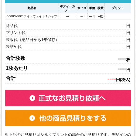
ボディーカ
商品名
サイズ
単価
枚数
プリント
ラー
00083-BBT ライトウェイトＴシャツ
---
---
---
円
--
枚
商品代
----
円
プリント代
----
円
製版代（納品日から1年保存）
----
円
袋詰め代
----
円
----
合計枚数
枚
----
1枚あたり
円
----
合計
円(税込)
※上記のお見積りはシルクプリントの場合のお見積りです。デザインの