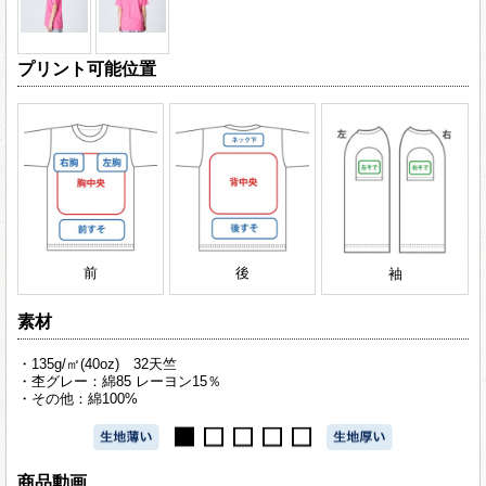
プリント可能位置
前
後
袖
素材
・135g/㎡(40oz) 32天竺
・杢グレー：綿85 レーヨン15％
・その他：綿100%
商品動画