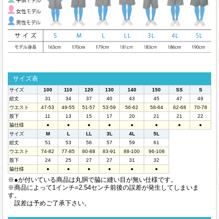
サイズ表
サイズ
100
110
120
130
140
150
SS
S
総丈
31
34
37
40
43
45
47
49
ウエスト
47-53
49-55
51-57
53-59
56-62
58-64
62-68
70-78
股下
11
13
15
17
20
21
21
22
脇仕様
●
●
●
●
●
●
●
●
サイズ
M
L
LL
3L
4L
5L
総丈
51
53
56
57
59
61
ウエスト
74-82
77-85
80-88
83-91
88-100
96-108
股下
24
25
27
27
31
32
脇仕様
●
●
●
●
●
●
※●が付いている商品は丸胴で脇に縫い目が無い仕様です。
※商品によって1インチ=2.54センチ前後の誤差が発生してしまいま
す。
誤差は予めご了承下さい。