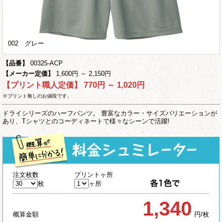
002 グレー
【品番】
00325-ACP
【メーカー定価】
1,600円 ～ 2,150円
【プリント職人定価】
770円 ～ 1,020円
※プリント無しのお値段です。
ドライシリーズのハーフパンツ。 豊富なカラー・サイズバリエーションが
あり、Tシャツとのコーディネートで様々なシーンで活躍!
注文枚数
プリントヶ所
枚
ヶ所
1,340
概算金額
円/枚