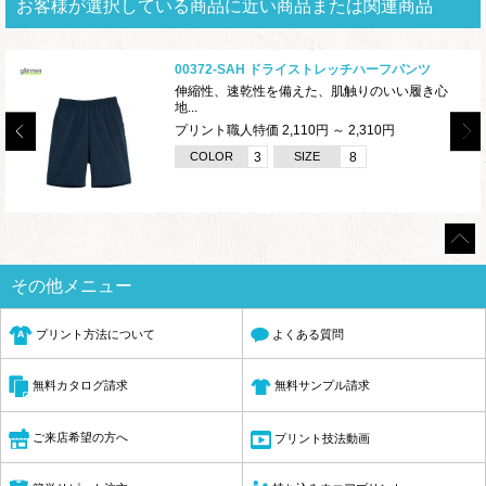
お客様が選択している商品に近い商品または関連商品
00372-SAH ドライストレッチハーフパンツ
伸縮性、速乾性を備えた、肌触りのいい履き心
地...
プリント職人特価 2,110円 ～ 2,310円
COLOR
3
SIZE
8
その他メニュー
プリント方法について
よくある質問
無料サンプル請求
無料カタログ請求
ご来店希望の方へ
プリント技法動画