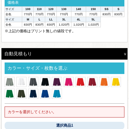
価格表
サイズ
100
110
120
130
140
150
SS
S
全色
770円
770円
770円
770円
770円
770円
830円
830円
サイズ
M
L
LL
3L
4L
5L
全色
830円
830円
830円
1,020円
1,020円
1,020円
※上記の価格はプリント無しの値段です。
自動見積もり
カラー・サイズ・枚数を選ぶ
カラーを選択してください。
選択商品1