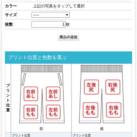
カラー
上記の写真をタップして選択
サイズ
枚数
枚
プリント位置と色数を選ぶ
プ
リ
ン
ト
位
置
前
後
プリント位置
プリント位置