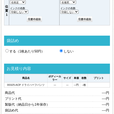
位
インクの色数
インクの色数
置
1
袋詰め
する（1枚あたり50円）
しない
お見積り内容
ボディーカ
商品名
サイズ
単価
枚数
プリント
ラー
00325-ACP ドライハーフパンツ
---
---
---
円
--
枚
商品代
----
円
プリント代
----
円
製版代（納品日から1年保存）
----
円
袋詰め代
----
円