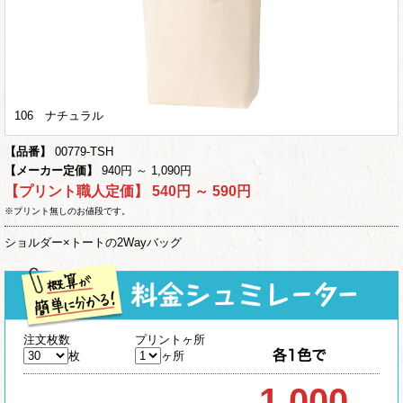
106 ナチュラル
【品番】
00779-TSH
【メーカー定価】
940円 ～ 1,090円
【プリント職人定価】
540円 ～ 590円
※プリント無しのお値段です。
ショルダー×トートの2Wayバッグ
注文枚数
プリントヶ所
枚
ヶ所
1,000