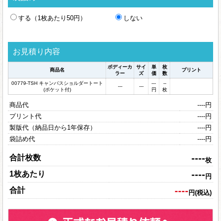
する（1枚あたり50円）
しない
お見積り内容
ボディーカ
サイ
単
枚
商品名
プリント
ラー
ズ
価
数
00779-TSH キャンバスショルダートート
---
--
---
---
(ポケット付)
円
枚
商品代
----
円
プリント代
----
円
製版代（納品日から1年保存）
----
円
袋詰め代
----
円
----
合計枚数
枚
----
1枚あたり
円
----
合計
円(税込)