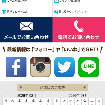
ご来店希望の方へ
プリント技法動画
簡単リピート注文
持ち込みウエアプリント
定休日のご案内
2026年 08月
2026年 09月
月
火
水
木
金
土
日
月
火
水
木
金
土
日