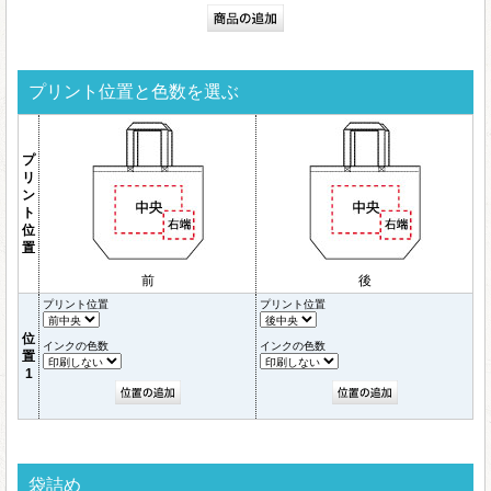
プリント位置と色数を選ぶ
プ
リ
ン
ト
位
置
前
後
プリント位置
プリント位置
位
インクの色数
インクの色数
置
1
袋詰め