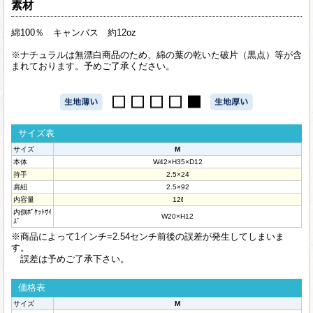
素材
綿100％ キャンバス 約12oz
※ナチュラルは無漂白商品のため、綿の葉の乾いた破片（黒点）等が含
まれております。予めご了承ください。
サイズ表
サイズ
M
本体
W42×H35×D12
持手
2.5×24
肩紐
2.5×92
内容量
12ℓ
内側ﾎﾟｹｯﾄｻｲ
W20×H12
ｽﾞ
※商品によって1インチ=2.54センチ前後の誤差が発生してしまいま
す。
誤差は予めご了承下さい。
価格表
サイズ
M