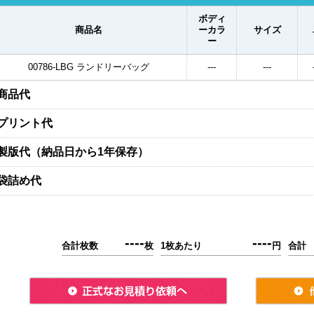
ボディ
商品名
ーカラ
サイズ
ー
00786-LBG ランドリーバッグ
---
---
商品代
プリント代
製版代（納品日から1年保存）
袋詰め代
----
----
合計枚数
枚
1枚あたり
円
合計