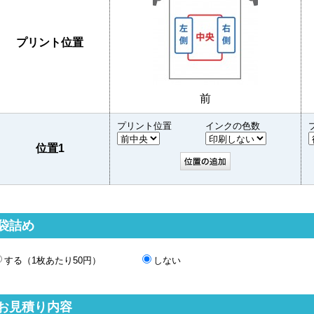
プリント位置
前
プリント位置
インクの色数
位置1
袋詰め
する（1枚あたり50円）
しない
お見積り内容