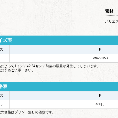
素材
ポリエス
イズ表
ズ
F
W42×H53
によって1インチ=2.54センチ前後の誤差が発生してしまいます。
は予めご了承下さい。
格表
ズ
F
ラー
480円
記の価格はプリント無しの値段です。