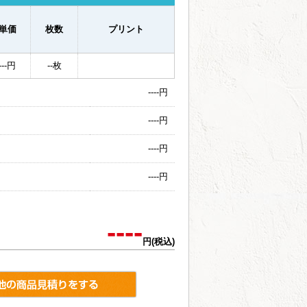
単価
枚数
プリント
---
円
--
枚
----
円
----
円
----
円
----
円
----
円(税込)