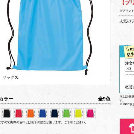
【プ
※プリン
人気の
注文
3 サックス
概算
※上記概
カラー
全9色
す。
※1000
ですので実際の色味とは若干の誤差が生じます。ご了承ください。