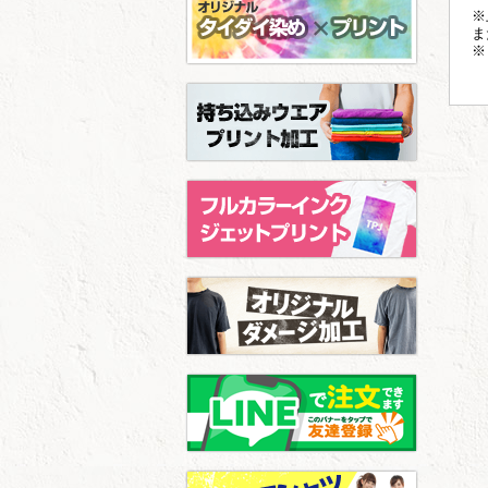
※
ま
※