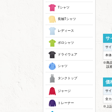
Tシャツ
長袖Tシャツ
レディース
サ
ポロシャツ
サイ
ドライウェア
本体
※商品
シャツ
誤差
タンクトップ
価
サイ
ジャージ
全カ
トレーナー
※上