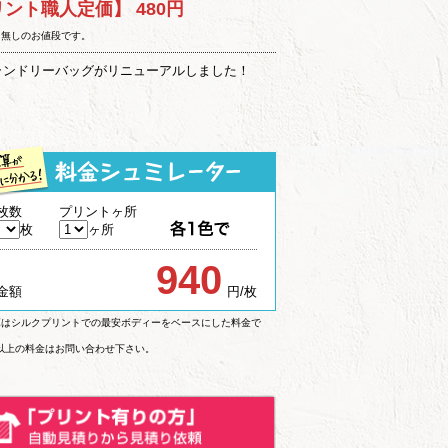
リント職人定価】
480円
ト無しのお値段です。
ランドリーバッグがリニューアルしました！
枚数
プリントヶ所
枚
ヶ所
940
金額
円/枚
算はシルクプリントでの最安ボディーをベースにした料金で
枚以上の料金はお問い合わせ下さい。