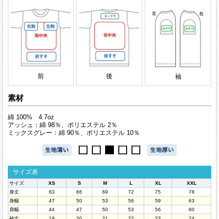
前
後
袖
素材
綿 100% 4.7oz
アッシュ：綿 98％、ポリエステル 2％
ミックスグレー：綿 90％、ポリエステル 10％
サイズ表
サイズ
XS
S
M
L
XL
XXL
身丈
63
66
69
72
75
78
身幅
47
50
53
56
59
63
肩幅
44
47
50
53
56
60
袖丈
19
20
21
22
23
24