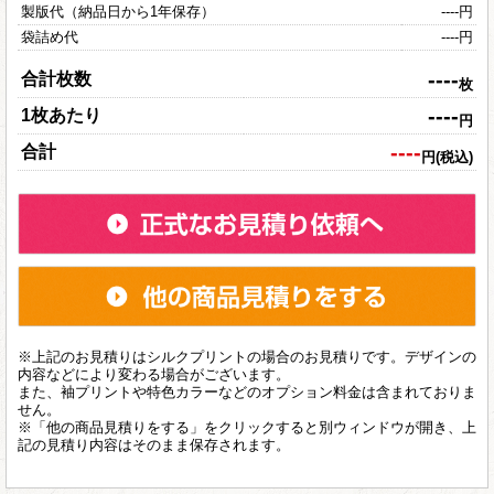
製版代（納品日から1年保存）
----
円
袋詰め代
----
円
----
合計枚数
枚
----
1枚あたり
円
----
合計
円(税込)
※上記のお見積りはシルクプリントの場合のお見積りです。デザインの
内容などにより変わる場合がございます。
また、袖プリントや特色カラーなどのオプション料金は含まれておりま
せん。
※「他の商品見積りをする」をクリックすると別ウィンドウが開き、上
記の見積り内容はそのまま保存されます。