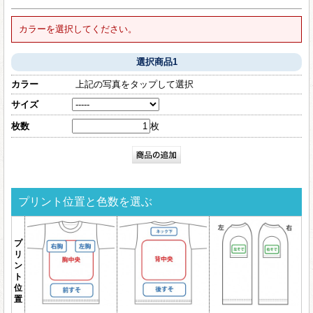
カラーを選択してください。
選択商品1
カラー
上記の写真をタップして選択
サイズ
枚数
枚
プリント位置と色数を選ぶ
プ
リ
ン
ト
位
置