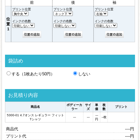
前
後
袖
プリント位置
プリント位置
プリント位置
位
インクの色数
インクの色数
インクの色数
置
1
袋詰め
する（1枚あたり50円）
しない
お見積り内容
ボディーカ
サイ
単
枚
商品名
プリント
ラー
ズ
価
数
5300-01 4.7オンス レギュラー フィット
---
---
---
--
枚
Tシャツ
円
商品代
----
円
プリント代
----
円