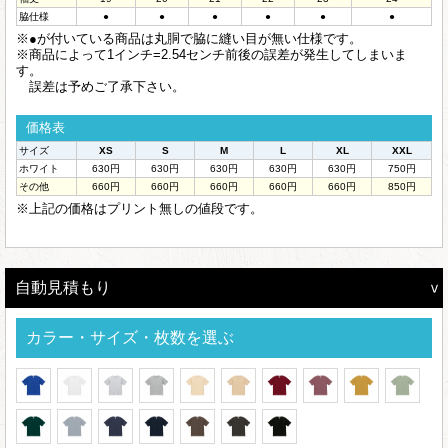
脇仕様
●
●
●
●
●
●
※●が付いている商品は丸胴で脇に縫い目が無い仕様です。
※商品によって1インチ=2.54センチ前後の誤差が発生してしまいま
す。
誤差は予めご了承下さい。
価格表
サイズ
XS
S
M
L
XL
XXL
ホワイト
630円
630円
630円
630円
630円
750円
その他
660円
660円
660円
660円
660円
850円
※上記の価格はプリント無しの値段です。
自動見積もり
カラー・サイズ・枚数を選ぶ