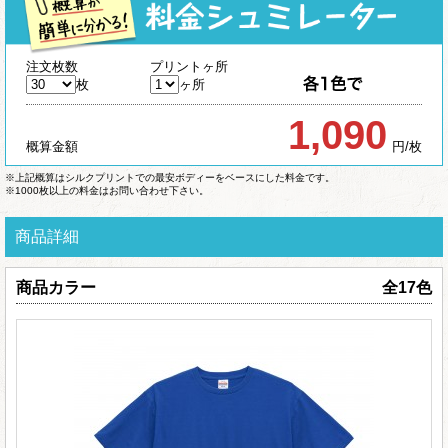
注文枚数
プリントヶ所
枚
ヶ所
1,090
概算金額
円/枚
※上記概算はシルクプリントでの最安ボディーをベースにした料金です。
※1000枚以上の料金はお問い合わせ下さい。
商品詳細
商品カラー
全17色