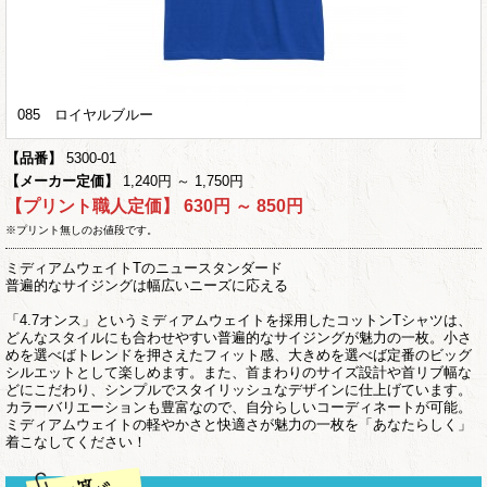
085 ロイヤルブルー
【品番】
5300-01
【メーカー定価】
1,240円 ～ 1,750円
【プリント職人定価】
630円 ～ 850円
※プリント無しのお値段です。
ミディアムウェイトTのニュースタンダード
普遍的なサイジングは幅広いニーズに応える
「4.7オンス」というミディアムウェイトを採用したコットンTシャツは、
どんなスタイルにも合わせやすい普遍的なサイジングが魅力の一枚。小さ
めを選べばトレンドを押さえたフィット感、大きめを選べば定番のビッグ
シルエットとして楽しめます。また、首まわりのサイズ設計や首リブ幅な
どにこだわり、シンプルでスタイリッシュなデザインに仕上げています。
カラーバリエーションも豊富なので、自分らしいコーディネートが可能。
ミディアムウェイトの軽やかさと快適さが魅力の一枚を「あなたらしく」
着こなしてください！