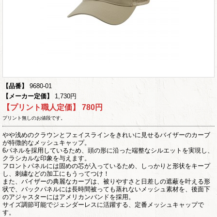
【品番】
9680-01
【メーカー定価】
1,730円
【プリント職人定価】
780円
プリント無しのお値段です。
やや浅めのクラウンとフェイスラインをきれいに見せるバイザーのカーブ
が特徴的なメッシュキャップ。
6パネルを採用しているため、頭の形に沿った端整なシルエットを実現し、
クラシカルな印象を与えます。
フロントパネルには固めの芯が入っているため、しっかりと形状をキープ
し、刺繍などの加工にもうってつけ！
また、バイザーの典麗なカーブは、被りやすさと日差しの遮蔽を叶える形
状で、バックパネルには長時間被っても蒸れないメッシュ素材を、後面下
のアジャスターにはアメリカンバンドを採用。
サイズ調節可能でジェンダーレスに活躍する、定番メッシュキャップで
す。