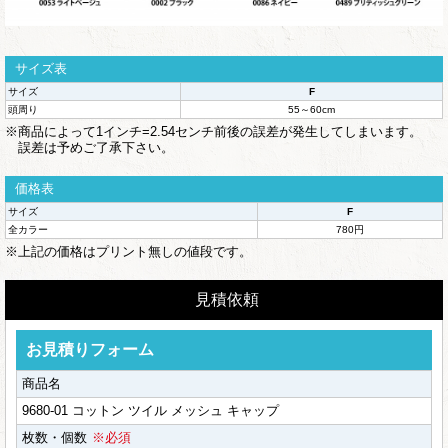
サイズ表
サイズ
F
頭周り
55～60cm
※商品によって1インチ=2.54センチ前後の誤差が発生してしまいます。
誤差は予めご了承下さい。
価格表
サイズ
F
全カラー
780円
※上記の価格はプリント無しの値段です。
見積依頼
お見積りフォーム
商品名
9680-01 コットン ツイル メッシュ キャップ
枚数・個数
※必須