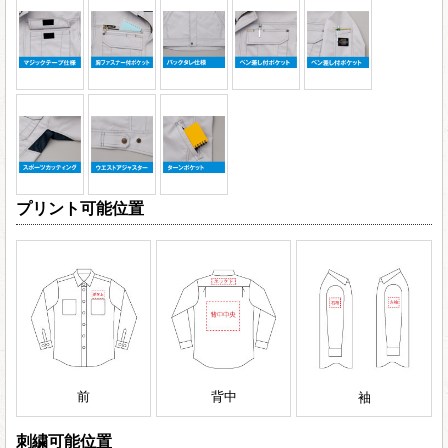
プリント可能位置
前
背中
袖
刺繍可能位置