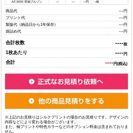
AZ-3830 長袖ブルゾン
---
---
---
円
--
枚
商品代
----
円
プリント代
----
円
製版代（納品日から1年保存）
----
円
袋詰め代
----
円
----
合計枚数
枚
----
1枚あたり
円
----
合計
円(税込)
※上記のお見積りはシルクプリントの場合のお見積りです。デザインの
内容などにより変わる場合がございます。
また、袖プリントや特色カラーなどのオプション料金は含まれておりま
せん。