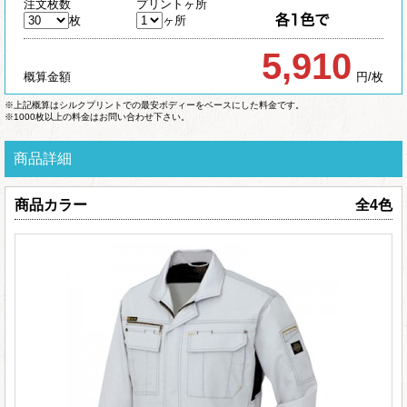
注文枚数
プリントヶ所
枚
ヶ所
5,910
概算金額
円/枚
※上記概算はシルクプリントでの最安ボディーをベースにした料金です。
※1000枚以上の料金はお問い合わせ下さい。
商品詳細
商品カラー
全4色