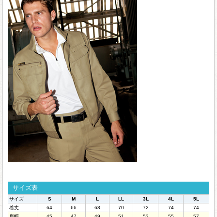
サイズ表
サイズ
S
M
L
LL
3L
4L
5L
着丈
64
66
68
70
72
74
74
肩幅
45
47
49
51
53
55
57