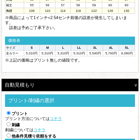
袖丈
55
56
57
58
59
60
60
胸廻
106
110
114
118
122
126
130
※商品によって1インチ=2.54センチ前後の誤差が発生してしまいま
す。
誤差は予めご了承下さい。
価格表
サイズ
S
M
L
LL
3L
4L
5L
全カラー
5,310円
5,310円
5,310円
5,310円
5,540円
5,700円
6,080円
※上記の価格はプリント無しの値段です。
自動見積もり
プリント/刺繍の選択
プリント
プリント方法については
コチラ
刺繍
刺繍については
コチラ
他条件見積り依頼をする