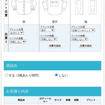
リ
ン
ト
位
置
前
背中
袖
プリント位置
プリント位置
プリント位置
位
インクの色数
インクの色数
置
インクの色数
1
袋詰め
する（1枚あたり50円）
しない
お見積り内容
ボディーカ
商品名
サイズ
単価
枚数
プリント
ラー