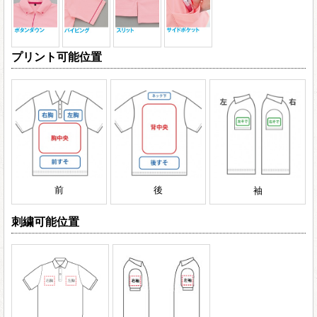
プリント可能位置
前
後
袖
刺繍可能位置