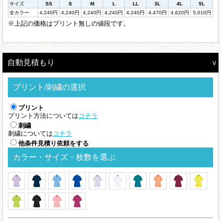
サイズ
SS
S
M
L
LL
3L
4L
5L
全カラー
4,240円
4,240円
4,240円
4,240円
4,240円
4,470円
4,620円
5,010円
※上記の価格はプリント無しの値段です。
自動見積もり
プリント/刺繍の選択
プリント
プリント方法については
コチラ
刺繍
刺繍については
コチラ
他条件見積り依頼をする
カラー・サイズ・枚数を選ぶ