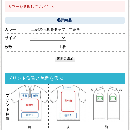
カラーを選択してください。
選択商品1
カラー
上記の写真をタップして選択
サイズ
枚数
枚
プリント位置と色数を選ぶ
プ
リ
ン
ト
位
置
前
後
袖