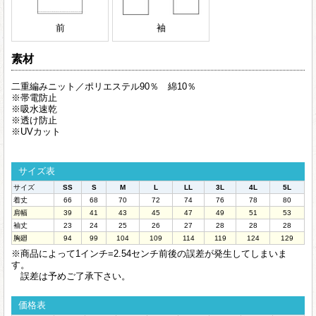
前
袖
素材
二重編みニット／ポリエステル90％ 綿10％
※帯電防止
※吸水速乾
※透け防止
※UVカット
サイズ表
サイズ
SS
S
M
L
LL
3L
4L
5L
着丈
66
68
70
72
74
76
78
80
肩幅
39
41
43
45
47
49
51
53
袖丈
23
24
25
26
27
28
28
28
胸廻
94
99
104
109
114
119
124
129
※商品によって1インチ=2.54センチ前後の誤差が発生してしまいま
す。
誤差は予めご了承下さい。
価格表