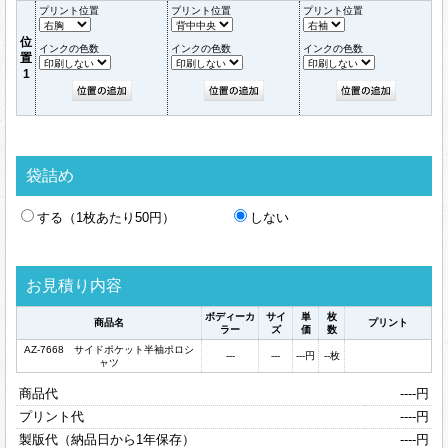
プリント位置
プリント位置
プリント位置
位
インクの色数
インクの色数
インクの色数
置
1
袋詰め
する（1枚あたり50円）
しない
お見積り内容
ボディーカ
サイ
単
枚
商品名
プリント
ラー
ズ
価
数
AZ-7668 サイドポケット半袖ポロシ
---
---
---
円
--
枚
ャツ
商品代
----
円
プリント代
----
円
製版代（納品日から1年保存）
----
円