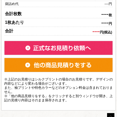
袋詰め代
----
円
----
合計枚数
枚
----
1枚あたり
円
----
合計
円(税込)
※上記のお見積りはシルクプリントの場合のお見積りです。デザインの
内容などにより変わる場合がございます。
また、袖プリントや特色カラーなどのオプション料金は含まれておりま
せん。
※「他の商品見積りをする」をクリックすると別ウィンドウが開き、上
記の見積り内容はそのまま保存されます。