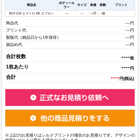
ボディーカ
商品名
サイズ
単価
枚数
プリント
ラー
BST-229 ビストロ DE エプロン
---
---
---
円
--
枚
商品代
----
円
プリント代
----
円
製版代（納品日から1年保存）
----
円
袋詰め代
----
円
----
合計枚数
枚
----
1枚あたり
円
----
合計
円(税込)
※上記のお見積りはシルクプリントの場合のお見積りです。デザインの