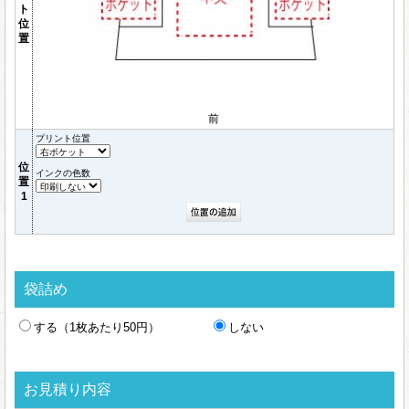
ト
位
置
前
プリント位置
位
インクの色数
置
1
袋詰め
する（1枚あたり50円）
しない
お見積り内容