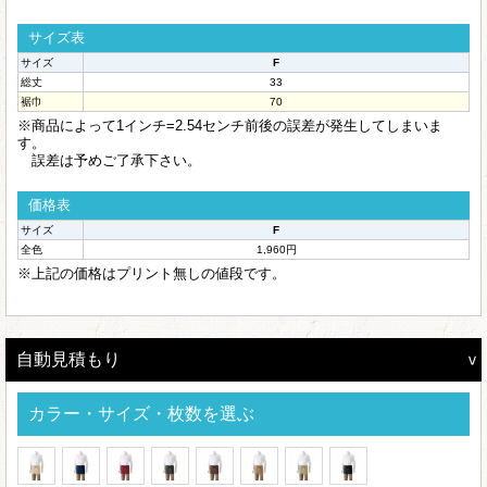
サイズ表
サイズ
F
総丈
33
裾巾
70
※商品によって1インチ=2.54センチ前後の誤差が発生してしまいま
す。
誤差は予めご了承下さい。
価格表
サイズ
F
全色
1,960円
※上記の価格はプリント無しの値段です。
自動見積もり
カラー・サイズ・枚数を選ぶ