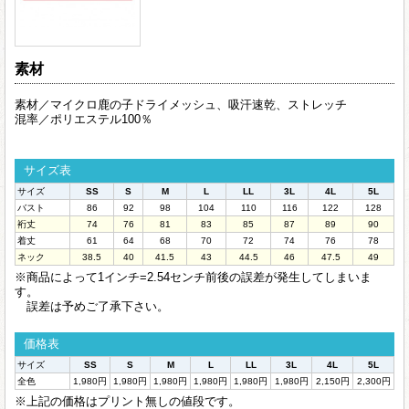
素材
素材／マイクロ鹿の子ドライメッシュ、吸汗速乾、ストレッチ
混率／ポリエステル100％
サイズ表
サイズ
SS
S
M
L
LL
3L
4L
5L
バスト
86
92
98
104
110
116
122
128
裄丈
74
76
81
83
85
87
89
90
着丈
61
64
68
70
72
74
76
78
ネック
38.5
40
41.5
43
44.5
46
47.5
49
※商品によって1インチ=2.54センチ前後の誤差が発生してしまいま
す。
誤差は予めご了承下さい。
価格表
サイズ
SS
S
M
L
LL
3L
4L
5L
全色
1,980円
1,980円
1,980円
1,980円
1,980円
1,980円
2,150円
2,300円
※上記の価格はプリント無しの値段です。