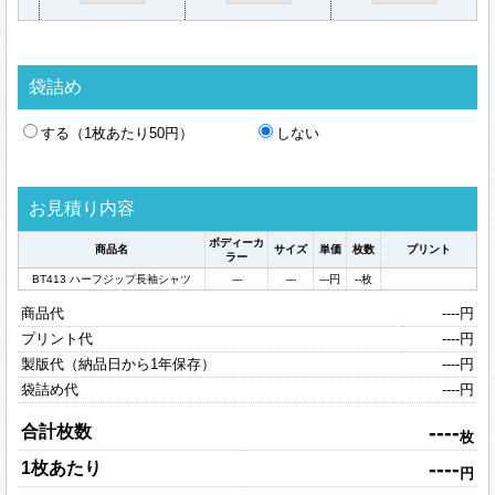
袋詰め
する（1枚あたり50円）
しない
お見積り内容
ボディーカ
商品名
サイズ
単価
枚数
プリント
ラー
BT413 ハーフジップ長袖シャツ
---
---
---
円
--
枚
商品代
----
円
プリント代
----
円
製版代（納品日から1年保存）
----
円
袋詰め代
----
円
----
合計枚数
枚
----
1枚あたり
円