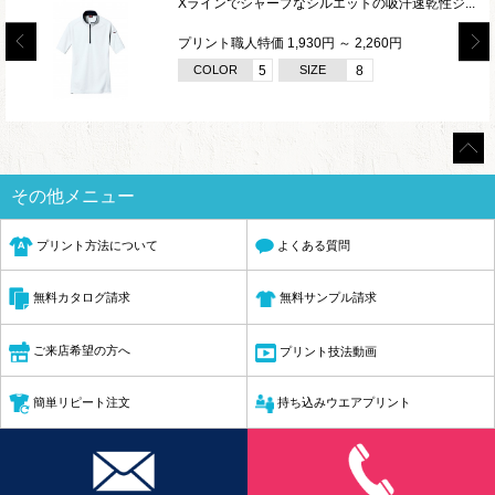
Xラインでシャープなシルエットの吸汗速乾性ジ...
プリント職人特価 1,930円 ～ 2,260円
COLOR
5
SIZE
8
その他メニュー
プリント方法について
よくある質問
無料サンプル請求
無料カタログ請求
ご来店希望の方へ
プリント技法動画
簡単リピート注文
持ち込みウエアプリント