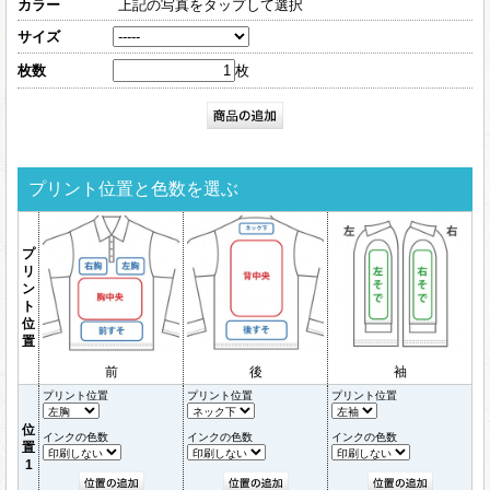
カラー
上記の写真をタップして選択
サイズ
枚数
枚
プリント位置と色数を選ぶ
プ
リ
ン
ト
位
置
前
後
袖
プリント位置
プリント位置
プリント位置
位
インクの色数
インクの色数
インクの色数
置
1