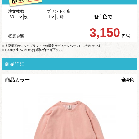
注文枚数
プリントヶ所
枚
ヶ所
3,150
概算金額
円/枚
※上記概算はシルクプリントでの最安ボディーをベースにした料金です。
※1000枚以上の料金はお問い合わせ下さい。
商品詳細
商品カラー
全4色