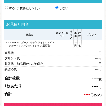
する（1枚あたり50円）
しない
お見積り内容
サ
ボディーカ
単
枚
商品名
イ
プリント
ラー
価
数
ズ
CC1466 6.4oz ガーメントダイライトウェイト
---
--
---
---
クルーネックスウェットシャツ(裏起毛)
円
枚
商品代
----
円
プリント代
----
円
製版代（納品日から1年保存）
----
円
袋詰め代
----
円
----
合計枚数
枚
----
1枚あたり
円
----
合計
円(税込)