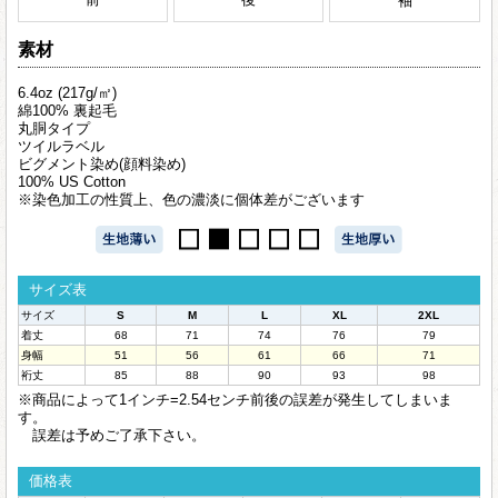
袖
素材
6.4oz (217g/㎡)
綿100% 裏起毛
丸胴タイプ
ツイルラベル
ビグメント染め(顔料染め)
100% US Cotton
※染色加工の性質上、色の濃淡に個体差がございます
サイズ表
サイズ
S
M
L
XL
2XL
着丈
68
71
74
76
79
身幅
51
56
61
66
71
裄丈
85
88
90
93
98
※商品によって1インチ=2.54センチ前後の誤差が発生してしまいま
す。
誤差は予めご了承下さい。
価格表