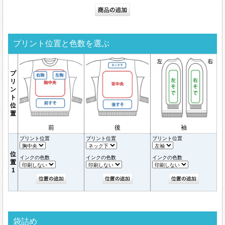
プリント位置と色数を選ぶ
プ
リ
ン
ト
位
置
前
後
袖
プリント位置
プリント位置
プリント位置
位
インクの色数
インクの色数
インクの色数
置
1
袋詰め