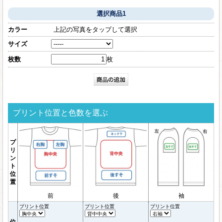
選択商品1
カラー
上記の写真をタップして選択
サイズ
枚数
枚
プリント位置と色数を選ぶ
プ
リ
ン
ト
位
置
前
後
袖
プリント位置
プリント位置
プリント位置
位