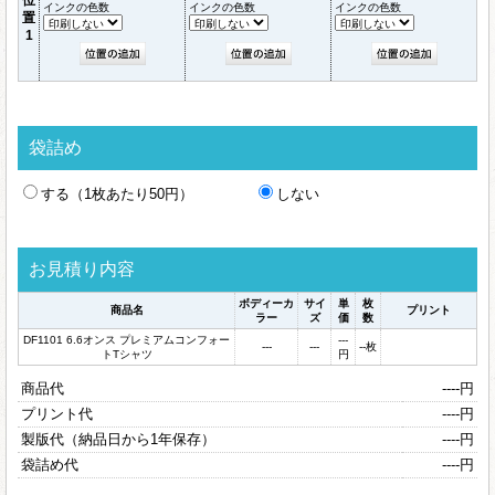
インクの色数
インクの色数
インクの色数
置
1
袋詰め
する（1枚あたり50円）
しない
お見積り内容
ボディーカ
サイ
単
枚
商品名
プリント
ラー
ズ
価
数
DF1101 6.6オンス プレミアムコンフォー
---
---
---
--
枚
トTシャツ
円
商品代
----
円
プリント代
----
円
製版代（納品日から1年保存）
----
円
袋詰め代
----
円