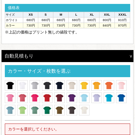
価格表
サイズ
XS
S
M
L
XL
XXL
XXXL
ホワイト
680円
680円
680円
680円
680円
800円
910円
カラー
730円
730円
730円
730円
730円
840円
970円
※上記の価格はプリント無しの値段です。
自動見積もり
カラー・サイズ・枚数を選ぶ
カラーを選択してください。