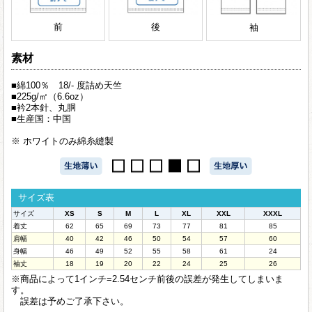
前
後
袖
素材
■綿100％ 18/- 度詰め天竺
■225g/㎡（6.6oz）
■衿2本針、丸胴
■生産国：中国
※ ホワイトのみ綿糸縫製
サイズ表
サイズ
XS
S
M
L
XL
XXL
XXXL
着丈
62
65
69
73
77
81
85
肩幅
40
42
46
50
54
57
60
身幅
46
49
52
55
58
61
24
袖丈
18
19
20
22
24
25
26
※商品によって1インチ=2.54センチ前後の誤差が発生してしまいま
す。
誤差は予めご了承下さい。