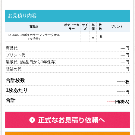
お見積り内容
ボディーカ
サイ
単
枚
商品名
プリント
ラー
ズ
価
数
DF3402 290匁 カラーマフラータオル
---
---
---
--
枚
（今治産）
円
商品代
----
円
プリント代
----
円
製版代（納品日から1年保存）
----
円
袋詰め代
----
円
----
合計枚数
枚
----
1枚あたり
円
----
合計
円(税込)