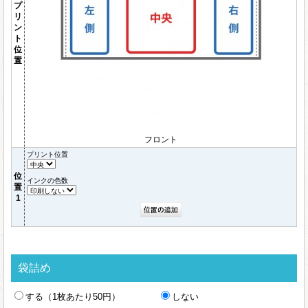
プ
リ
ン
ト
位
置
フロント
プリント位置
位
インクの色数
置
1
袋詰め
する（1枚あたり50円）
しない