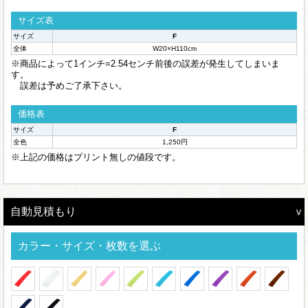
サイズ表
サイズ
F
全体
W20×H110cm
※商品によって1インチ=2.54センチ前後の誤差が発生してしまいま
す。
誤差は予めご了承下さい。
価格表
サイズ
F
全色
1,250円
※上記の価格はプリント無しの値段です。
自動見積もり
カラー・サイズ・枚数を選ぶ