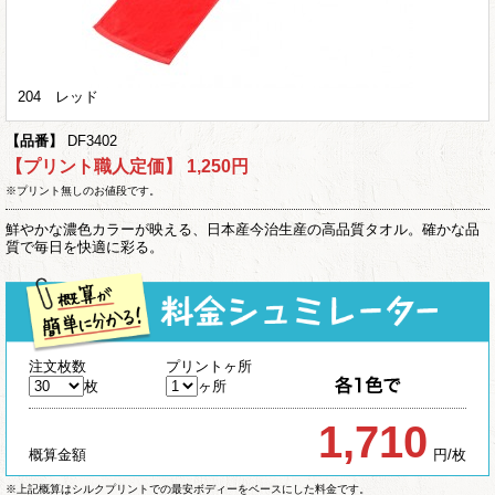
204 レッド
【品番】
DF3402
【プリント職人定価】
1,250円
※プリント無しのお値段です。
鮮やかな濃色カラーが映える、日本産今治生産の高品質タオル。確かな品
質で毎日を快適に彩る。
注文枚数
プリントヶ所
枚
ヶ所
1,710
概算金額
円/枚
※上記概算はシルクプリントでの最安ボディーをベースにした料金です。