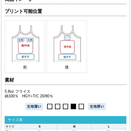
プリント可能位置
前
後
素材
5.8oz フライス
綿100％ HGY=T/C 20/80％
サイズ表
サイズ
S
M
L