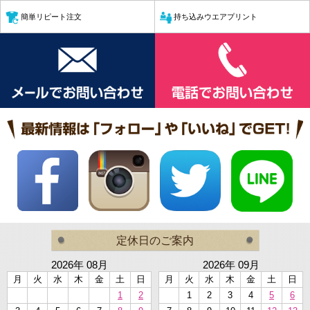
簡単リピート注文
持ち込みウエアプリント
定休日のご案内
2026年 08月
2026年 09月
月
火
水
木
金
土
日
月
火
水
木
金
土
日
1
2
1
2
3
4
5
6