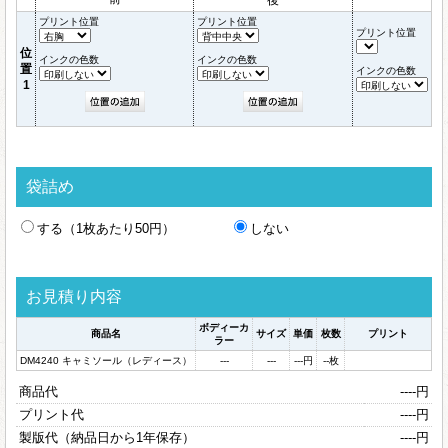
プリント位置
プリント位置
プリント位置
位
インクの色数
インクの色数
置
インクの色数
1
袋詰め
する（1枚あたり50円）
しない
お見積り内容
ボディーカ
商品名
サイズ
単価
枚数
プリント
ラー
DM4240 キャミソール（レディース）
---
---
---
円
--
枚
商品代
----
円
プリント代
----
円
製版代（納品日から1年保存）
----
円