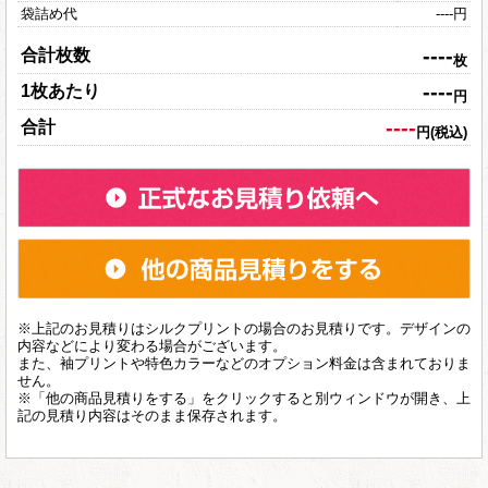
袋詰め代
----
円
----
合計枚数
枚
----
1枚あたり
円
----
合計
円(税込)
※上記のお見積りはシルクプリントの場合のお見積りです。デザインの
内容などにより変わる場合がございます。
また、袖プリントや特色カラーなどのオプション料金は含まれておりま
せん。
※「他の商品見積りをする」をクリックすると別ウィンドウが開き、上
記の見積り内容はそのまま保存されます。