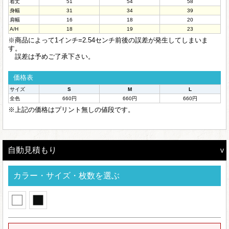
着丈
51
54
58
身幅
31
34
39
肩幅
16
18
20
A/H
18
19
23
※商品によって1インチ=2.54センチ前後の誤差が発生してしまいま
す。
誤差は予めご了承下さい。
価格表
サイズ
S
M
L
全色
660円
660円
660円
※上記の価格はプリント無しの値段です。
自動見積もり
カラー・サイズ・枚数を選ぶ