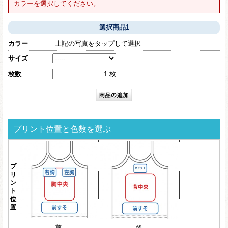
カラーを選択してください。
選択商品1
カラー
上記の写真をタップして選択
サイズ
枚数
枚
プリント位置と色数を選ぶ
プ
リ
ン
ト
位
置
前
後