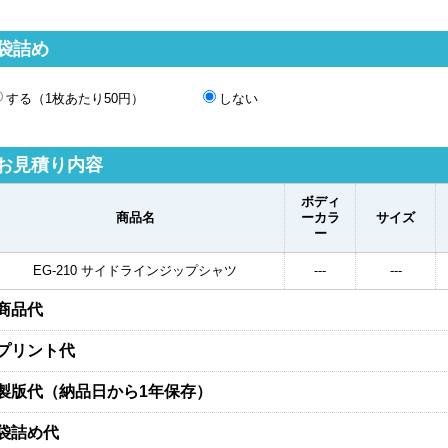
袋詰め
する（1枚あたり50円）
しない
お見積り内容
ボディ
商品名
ーカラ
サイズ
ー
EG-210 サイドラインジップシャツ
---
---
商品代
プリント代
製版代（納品日から1年保存）
袋詰め代