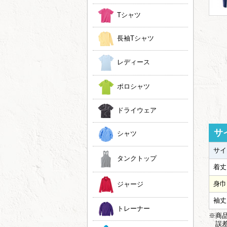
Tシャツ
長袖Tシャツ
レディース
ポロシャツ
ドライウェア
サ
シャツ
サイ
タンクトップ
着丈
身巾
ジャージ
袖丈
トレーナー
※商品
誤差