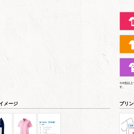
※6色以
す。
イメージ
プリン