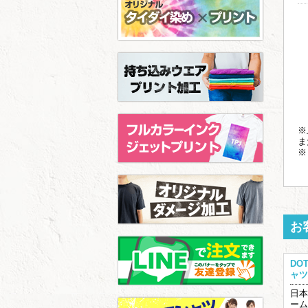
※
ま
※
お
DO
ャツ
日本
ーム