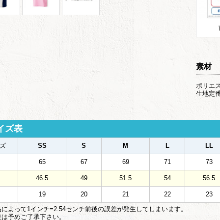
素材
ポリエス
生地定番
イズ表
ズ
SS
S
M
L
LL
65
67
69
71
73
46.5
49
51.5
54
56.5
19
20
21
22
23
によって1インチ=2.54センチ前後の誤差が発生してしまいます。
は予めご了承下さい。