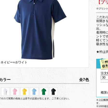
【プ
※プリン
こだわ
前開き
ッシュ
出。
着用時
ントで
軽くて
吸水性
★衿は
 ネイビー×ホワイト
注文
カラー
全7色
概算
ですので実際の色味とは若干の誤差が生じます。ご了承ください。
※上記概
す。
※1000