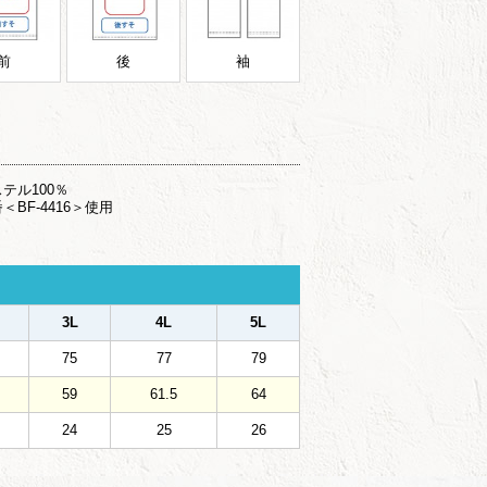
前
後
袖
テル100％
＜BF-4416＞使用
3L
4L
5L
75
77
79
59
61.5
64
24
25
26