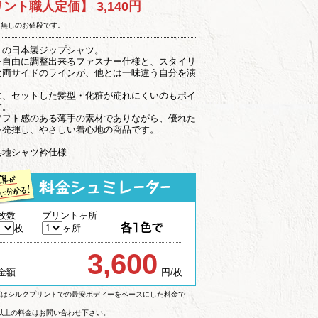
リント職人定価】
3,140円
ト無しのお値段です。
りの日本製ジップシャツ。
を自由に調整出来るファスナー仕様と、スタイリ
な両サイドのラインが、他とは一味違う自分を演
に、セットした髪型・化粧が崩れにくいのもポイ
す。
ソフト感のある薄手の素材でありながら、優れた
を発揮し、やさしい着心地の商品です。
共地シャツ衿仕様
枚数
プリントヶ所
枚
ヶ所
3,600
金額
円/枚
算はシルクプリントでの最安ボディーをベースにした料金で
枚以上の料金はお問い合わせ下さい。