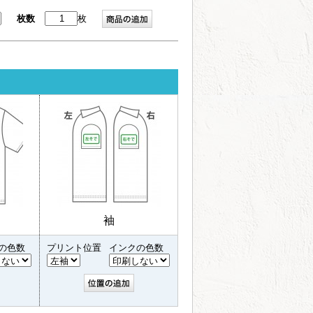
枚数
枚
袖
の色数
プリント位置
インクの色数