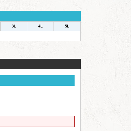
3L
4L
5L