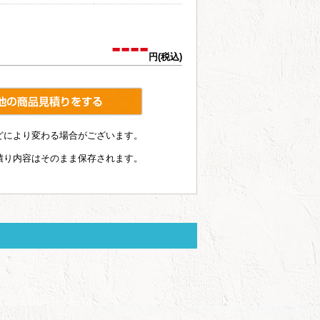
----
円(税込)
どにより変わる場合がございます。
積り内容はそのまま保存されます。
1142 国産半袖ポケ付ポロ
制服・ユニフォームにも最
適な、国産ポケット付...