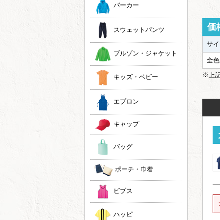
パーカー
価
スウェットパンツ
サイ
ブルゾン・ジャケット
全色
※上
キッズ・ベビー
エプロン
キャップ
バッグ
ポーチ・巾着
ビブス
ハッピ