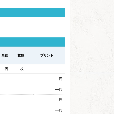
単価
枚数
プリント
---
円
--
枚
----
円
----
円
----
円
----
円