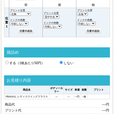
前
後
袖
プリント位置
プリント位置
プリント位置
位
インクの色数
インクの色数
置
インクの色数
1
袋詰め
する（1枚あたり50円）
しない
お見積り内容
ボディーカ
商品名
サイズ
単価
枚数
プリント
ラー
FB4041L レディスウイングブラウス
---
---
---
円
--
枚
商品代
----
円
プリント代
----
円