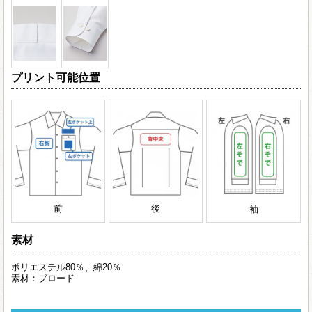
プリント可能位置
前
後
袖
素材
ポリエステル80％、綿20％
素材：ブロード