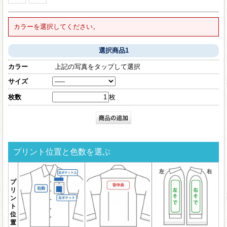
カラーを選択してください。
選択商品1
カラー
上記の写真をタップして選択
サイズ
枚数
枚
プリント位置と色数を選ぶ
プ
リ
ン
ト
位
置