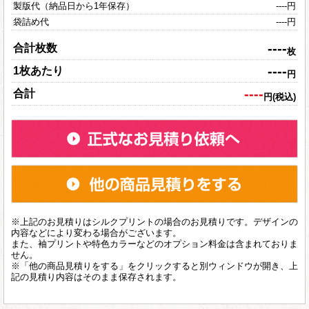
製版代（納品日から1年保存）
----
円
袋詰め代
----
円
----
合計枚数
枚
----
1枚あたり
円
----
合計
円(税込)
※上記のお見積りはシルクプリントの場合のお見積りです。デザインの
内容などにより変わる場合がございます。
また、袖プリントや特色カラーなどのオプション料金は含まれておりま
せん。
※「他の商品見積りをする」をクリックすると別ウィンドウが開き、上
記の見積り内容はそのまま保存されます。