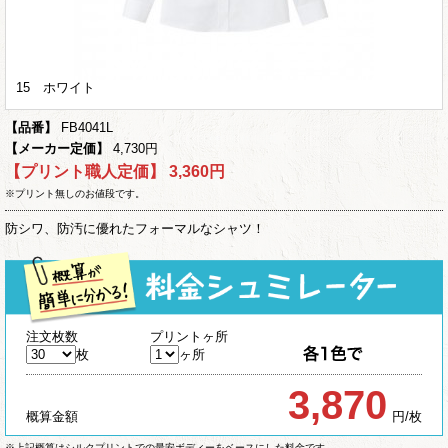
15 ホワイト
【品番】
FB4041L
【メーカー定価】
4,730円
【プリント職人定価】
3,360円
※プリント無しのお値段です。
防シワ、防汚に優れたフォーマルなシャツ！
注文枚数
プリントヶ所
枚
ヶ所
3,870
概算金額
円/枚
※上記概算はシルクプリントでの最安ボディーをベースにした料金です。