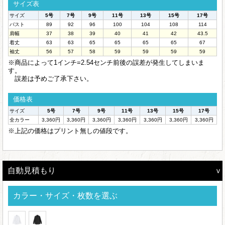
サイズ表
サイズ
5号
7号
9号
11号
13号
15号
17号
バスト
89
92
96
100
104
108
114
肩幅
37
38
39
40
41
42
43.5
着丈
63
63
65
65
65
65
67
袖丈
56
57
58
59
59
59
59
※商品によって1インチ=2.54センチ前後の誤差が発生してしまいま
す。
誤差は予めご了承下さい。
価格表
サイズ
5号
7号
9号
11号
13号
15号
17号
全カラー
3,360円
3,360円
3,360円
3,360円
3,360円
3,360円
3,360円
※上記の価格はプリント無しの値段です。
自動見積もり
カラー・サイズ・枚数を選ぶ