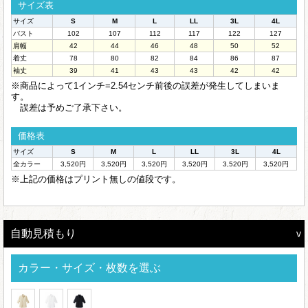
サイズ表
サイズ
S
M
L
LL
3L
4L
バスト
102
107
112
117
122
127
肩幅
42
44
46
48
50
52
着丈
78
80
82
84
86
87
袖丈
39
41
43
43
42
42
※商品によって1インチ=2.54センチ前後の誤差が発生してしまいま
す。
誤差は予めご了承下さい。
価格表
サイズ
S
M
L
LL
3L
4L
全カラー
3,520円
3,520円
3,520円
3,520円
3,520円
3,520円
※上記の価格はプリント無しの値段です。
自動見積もり
カラー・サイズ・枚数を選ぶ