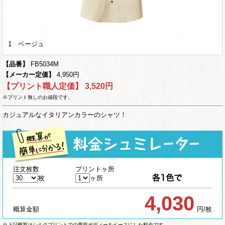
1 ベージュ
【品番】
FB5034M
【メーカー定価】
4,950円
【プリント職人定価】
3,520円
※プリント無しのお値段です。
カジュアルなイタリアンカラーのシャツ！
注文枚数
プリントヶ所
枚
ヶ所
4,030
概算金額
円/枚
※上記概算はシルクプリントでの最安ボディーをベースにした料金です。