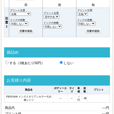
前
後
袖
プリント位置
プリント位置
プリント位置
位
インクの色数
インクの色数
置
インクの色数
1
袋詰め
する（1枚あたり50円）
しない
お見積り内容
ボディーカ
サイ
単
枚
商品名
プリント
ラー
ズ
価
数
FB5034M メンズイタリアンカラー七分
---
---
---
--
枚
袖シャツ
円
商品代
----
円
プリント代
----
円