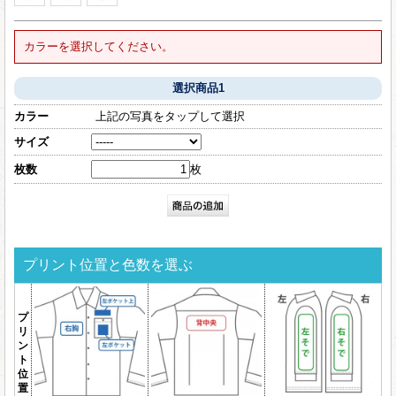
カラーを選択してください。
選択商品1
カラー
上記の写真をタップして選択
サイズ
枚数
枚
プリント位置と色数を選ぶ
プ
リ
ン
ト
位
置