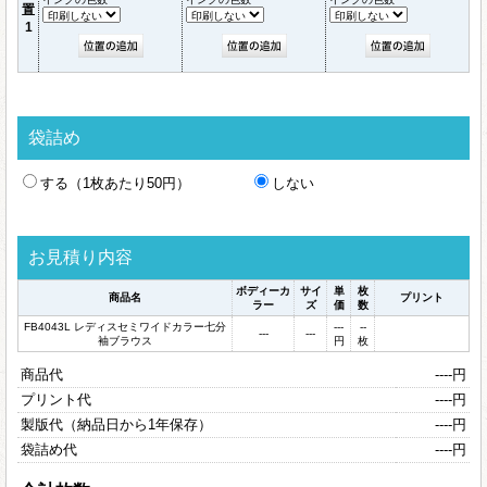
置
1
袋詰め
する（1枚あたり50円）
しない
お見積り内容
ボディーカ
サイ
単
枚
商品名
プリント
ラー
ズ
価
数
FB4043L レディスセミワイドカラー七分
---
--
---
---
袖ブラウス
円
枚
商品代
----
円
プリント代
----
円
製版代（納品日から1年保存）
----
円
袋詰め代
----
円