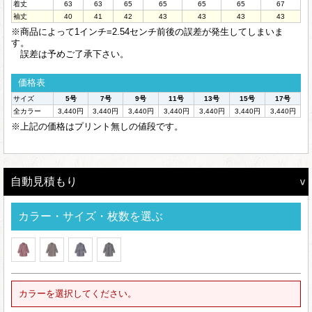
着丈
63
63
65
65
65
65
67
袖丈
40
41
42
43
43
43
43
※商品によって1インチ=2.54センチ前後の誤差が発生してしまいま
す。
誤差は予めご了承下さい。
価格表
サイズ
5号
7号
9号
11号
13号
15号
17号
全カラー
3,440円
3,440円
3,440円
3,440円
3,440円
3,440円
3,440円
※上記の価格はプリント無しの値段です。
自動見積もり
カラー・サイズ・枚数を選ぶ
カラーを選択してください。