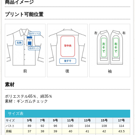
商品イメージ
プリント可能位置
前
後
袖
素材
ポリエステル65％、綿35％
素材：ギンガムチェック
サイズ表
サイズ
5号
7号
9号
11号
13号
15号
17号
バスト
89
92
96
100
104
108
114
肩幅
37
38
39
40
41
42
43.5