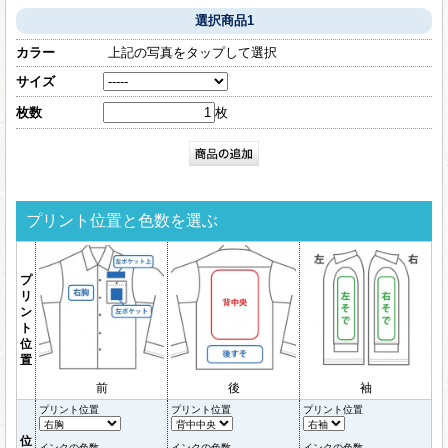
選択商品1
カラー
上記の写真をタップして選択
サイズ
枚数
枚
プリント位置と色数を選ぶ
プ
リ
ン
ト
位
置
前
後
袖
プリント位置
プリント位置
プリント位置
位
インクの色数
インクの色数
インクの色数