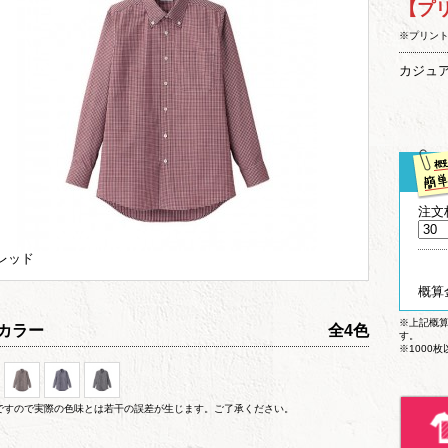
【プ
※プリン
カジュ
注文
レッド
概算
※上記概
カラー
全4色
す。
※1000
ですので実際の色味とは若干の誤差が生じます。ご了承ください。