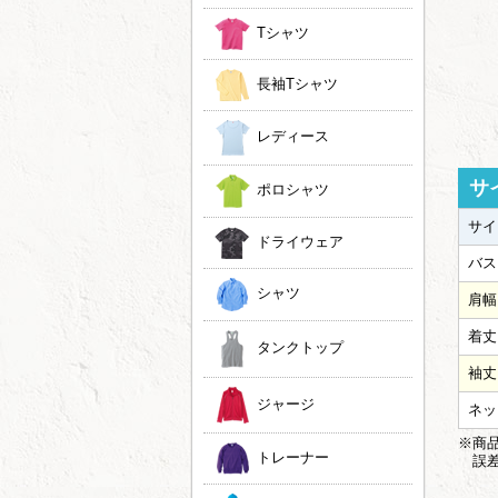
Tシャツ
長袖Tシャツ
レディース
サ
ポロシャツ
サイ
ドライウェア
バス
シャツ
肩幅
着丈
タンクトップ
袖丈
ジャージ
ネッ
※商品
トレーナー
誤差