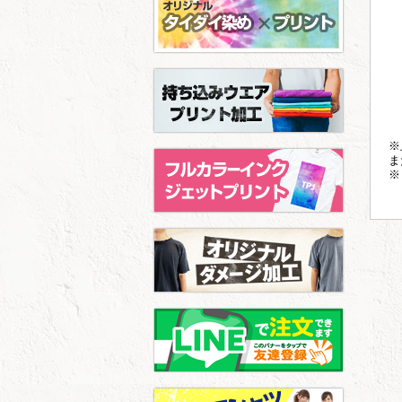
※
ま
※