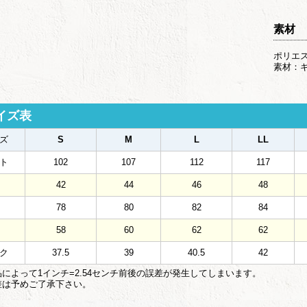
素材
ポリエス
素材：
イズ表
ズ
S
M
L
LL
ト
102
107
112
117
42
44
46
48
78
80
82
84
58
60
62
62
ク
37.5
39
40.5
42
によって1インチ=2.54センチ前後の誤差が発生してしまいます。
は予めご了承下さい。