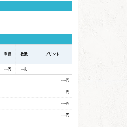
単価
枚数
プリント
---
円
--
枚
----
円
----
円
----
円
----
円