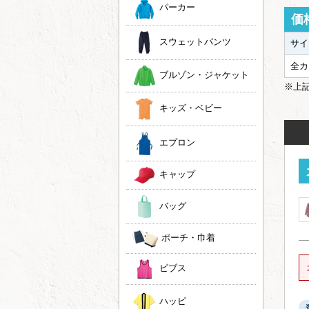
パーカー
価
スウェットパンツ
サイ
全カ
ブルゾン・ジャケット
※上
キッズ・ベビー
エプロン
キャップ
バッグ
ポーチ・巾着
ビブス
ハッピ