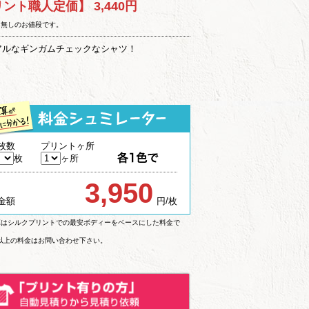
リント職人定価】
3,440円
ト無しのお値段です。
アルなギンガムチェックなシャツ！
枚数
プリントヶ所
枚
ヶ所
3,950
金額
円/枚
算はシルクプリントでの最安ボディーをベースにした料金で
枚以上の料金はお問い合わせ下さい。