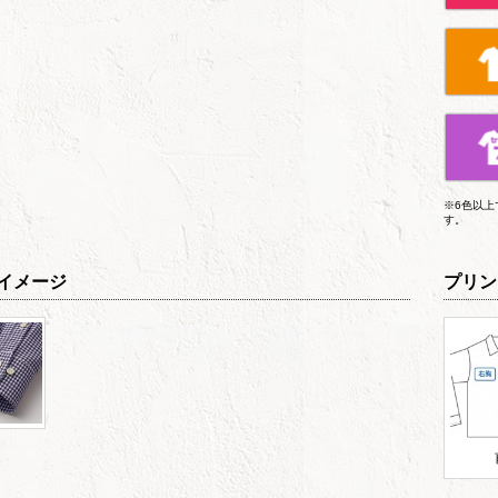
※6色以
す。
イメージ
プリン