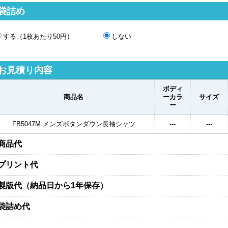
袋詰め
する（1枚あたり50円）
しない
お見積り内容
ボディ
商品名
ーカラ
サイズ
ー
FB5047M メンズボタンダウン長袖シャツ
---
---
商品代
プリント代
製版代（納品日から1年保存）
袋詰め代