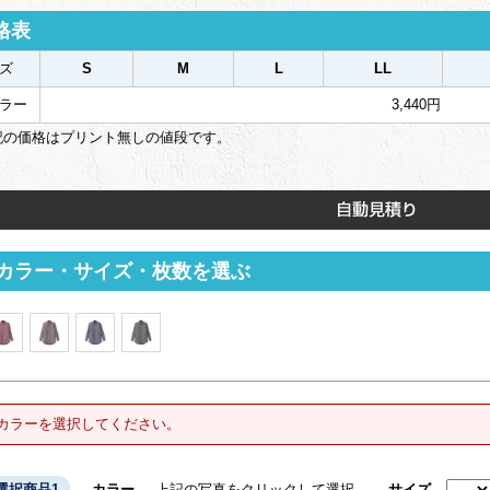
格表
ズ
S
M
L
LL
ラー
3,440円
記の価格はプリント無しの値段です。
カラー・サイズ・枚数を選ぶ
カラーを選択してください。
選択商品1
カラー
上記の写真をクリックして選択
サイズ