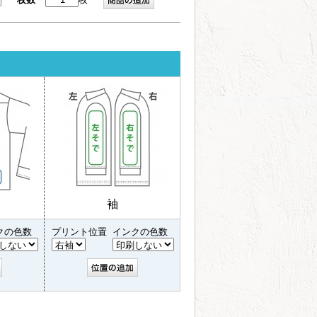
袖
クの色数
プリント位置
インクの色数