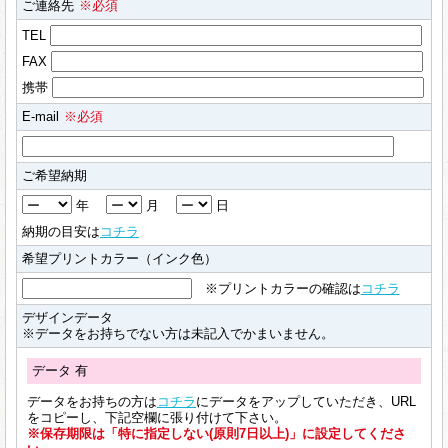
ご連絡先
※必須
TEL
FAX
携帯
E-mail
※必須
ご希望納期
年
月
日
納期の目安は
コチラ
希望プリントカラー（インク色）
※プリントカラーの確認は
コチラ
デザインデータ
※データをお持ちでない方は未記入でかまいません。
データ 有
データをお持ちの方は
コチラ
にデータをアップしていただき、URL
をコピーし、下記空欄に張り付けて下さい。
※保存期限は「特に指定しない(原則7日以上)」に設定してくださ