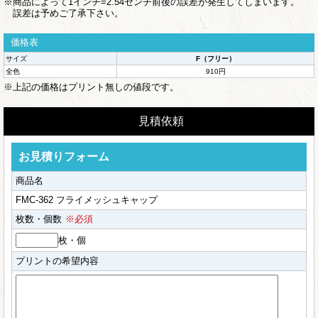
※商品によって1インチ=2.54センチ前後の誤差が発生してしまいます。
誤差は予めご了承下さい。
価格表
サイズ
F（フリー）
全色
910円
※上記の価格はプリント無しの値段です。
見積依頼
お見積りフォーム
商品名
FMC-362 フライメッシュキャップ
枚数・個数
※必須
枚・個
プリントの希望内容