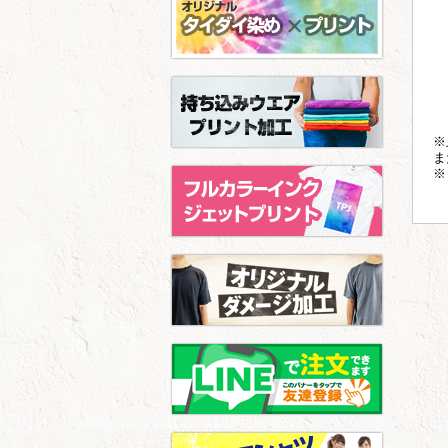
※
ま
※