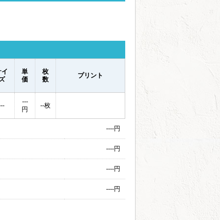
サイ
単
枚
プリント
ズ
価
数
---
---
--
枚
円
----
円
----
円
----
円
----
円