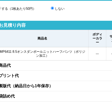
する（1枚あたり50円）
しない
お見積り内容
ボディ
商品名
ーカラ
ー
MP6411 8.5オンスダンボールニットハーフパンツ（ポリジ
---
ン加工）
商品代
プリント代
製版代（納品日から1年保存）
袋詰め代