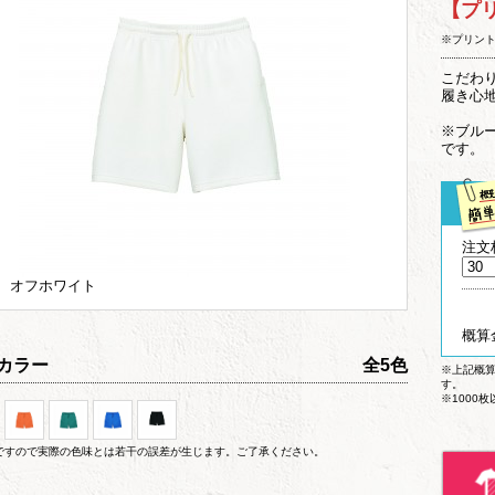
【プ
※プリン
こだわ
履き心
※ブル
です。
注文
5 オフホワイト
概算
カラー
全5色
※上記概
す。
※1000
ですので実際の色味とは若干の誤差が生じます。ご了承ください。