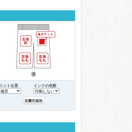
後
リント位置
インクの色数