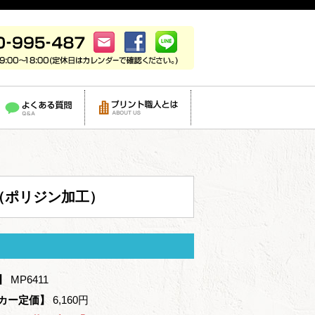
ツ（ポリジン加工）
】
MP6411
カー定価】
6,160円