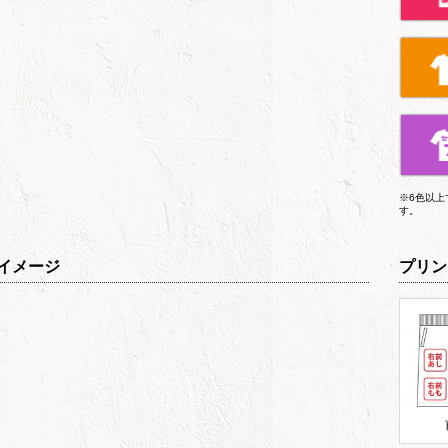
※6色以
す。
イメージ
プリン