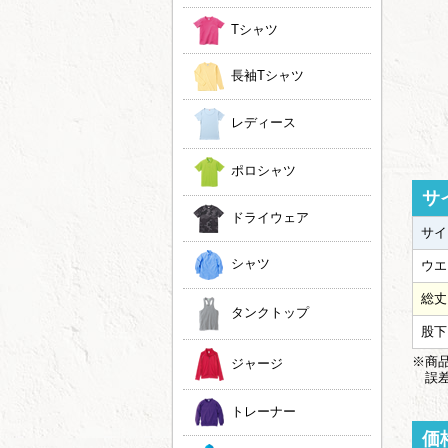
Tシャツ
長袖Tシャツ
レディース
ポロシャツ
サ
ドライウェア
サイ
シャツ
ウエ
総丈
タンクトップ
股下
※商品
ジャージ
誤差
トレーナー
価