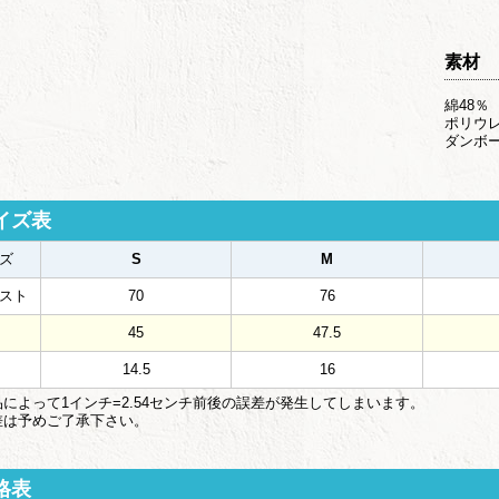
素材
綿48％
ポリウ
ダンボ
イズ表
ズ
S
M
スト
70
76
45
47.5
14.5
16
によって1インチ=2.54センチ前後の誤差が発生してしまいます。
は予めご了承下さい。
格表