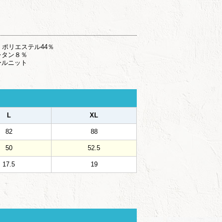
 ポリエステル44％
レタン８％
ールニット
L
XL
82
88
50
52.5
17.5
19