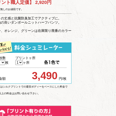
リント職人定価】
2,920円
ト無しのお値段です。
りの丈感と抗菌防臭加工でアクティブに。
地の良いダンボールニットハーフパンツ。
ー、オレンジ、グリーンは在庫限り廃番のカラー
枚数
プリントヶ所
枚
ヶ所
3,490
金額
円/枚
算はシルクプリントでの最安ボディーをベースにした料金で
枚以上の料金はお問い合わせ下さい。