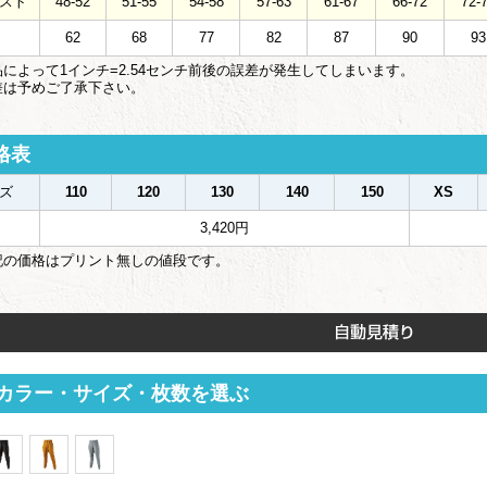
スト
48-52
51-55
54-58
57-63
61-67
66-72
72-
62
68
77
82
87
90
93
によって1インチ=2.54センチ前後の誤差が発生してしまいます。
は予めご了承下さい。
格表
ズ
110
120
130
140
150
XS
3,420円
記の価格はプリント無しの値段です。
カラー・サイズ・枚数を選ぶ