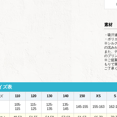
素材
・吸汗
・ポリエ
※シル
の沈み
また、
のプリ
※ご提
もりで
ご了承
イズ表
ズ
110
120
130
140
150
XS
S
105-
115-
125-
135-
145-155
155-163
162-
115
125
135
145