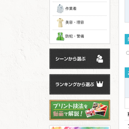
作業着
美容・理容
防犯・警備