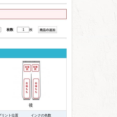
枚数
枚
後
プリント位置
インクの色数