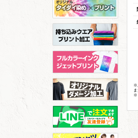
※
ま
※