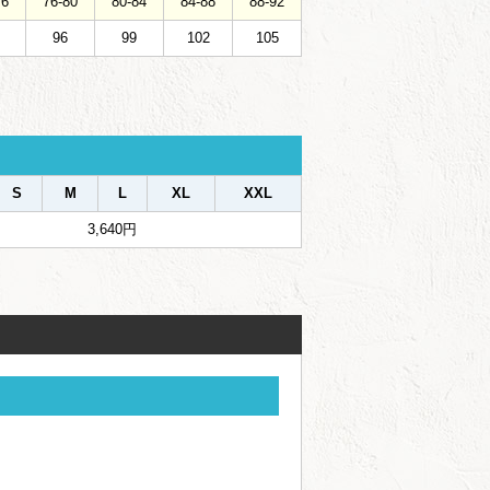
76
76-80
80-84
84-88
88-92
96
99
102
105
S
M
L
XL
XXL
3,640円