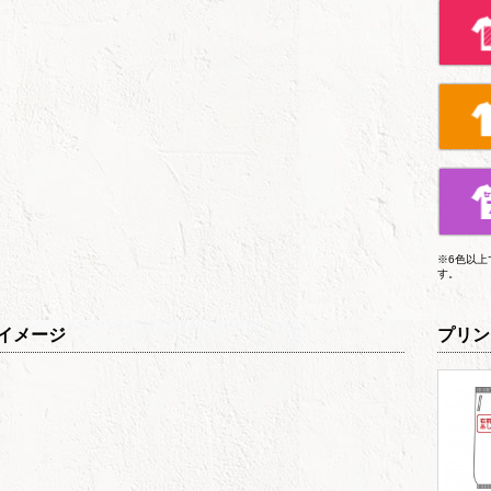
※6色以
す。
イメージ
プリン