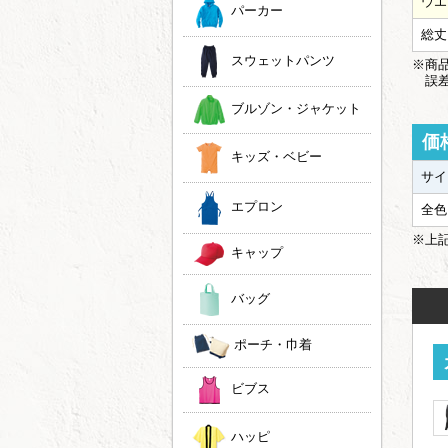
ウエ
パーカー
総丈
スウェットパンツ
※商品
誤差
ブルゾン・ジャケット
価
キッズ・ベビー
サイ
エプロン
全色
※上
キャップ
バッグ
ポーチ・巾着
ビブス
ハッピ