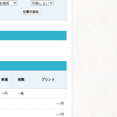
単価
枚数
プリント
---
円
--
枚
----
円
----
円