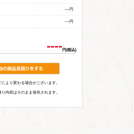
----
円
----
円
----
円(税込)
どにより変わる場合がございます。
積り内容はそのまま保存されます。