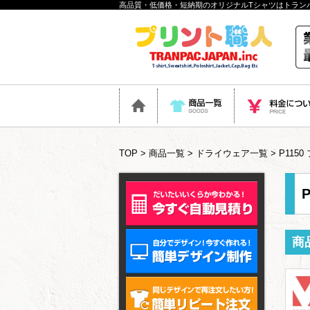
高品質・低価格・短納期のオリジナルTシャツはトラン
TOP
>
商品一覧
>
ドライウェア一覧
> P11
商