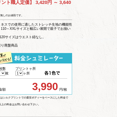
リント職人定価】
3,420円 ～ 3,640
ト無しのお値段です。
トネスでの使用に適したストレッチ生地の機能性
110～XXLサイズと幅広い展開で親子でお揃い
、120サイズはウエスト紐なし。
限り廃盤商品
枚数
プリントヶ所
枚
ヶ所
3,990
金額
円/枚
算はシルクプリントでの最安ボディーをベースにした料金で
枚以上の料金はお問い合わせ下さい。