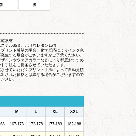
前
後
速乾素材
ステル85％、ポリウレタン15％
クプリント希望の場合、化学反応によりインク色
が発生する場合がございますがご了承ください。
デザインやウェアカラーなどにより都度おすすめ
ント手法をご提案させていただきます。
案させていただくプリント手法によって自動見積
算出された価格とは異なる場合がございますので
ください。
M
L
XL
XXL
168
167-173
172-178
177-183
182-188