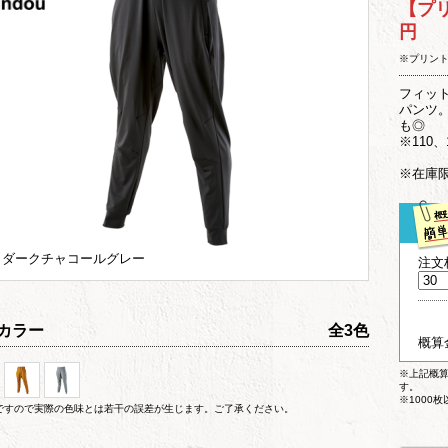
【プ
円
※プリン
フィッ
パンツ。
も◎
※110
※在庫
 ダークチャコールグレー
注文
カラー
全3色
概算
※上記概
す。
※1000
ですので実際の色味とは若干の誤差が生じます。ご了承ください。