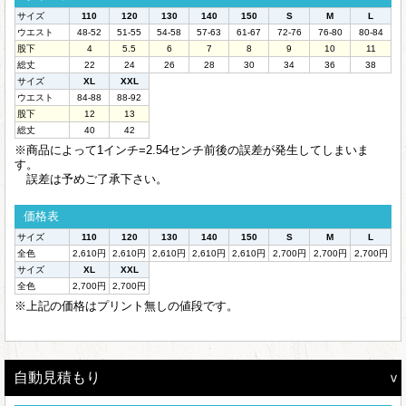
サイズ
110
120
130
140
150
S
M
L
ウエスト
48-52
51-55
54-58
57-63
61-67
72-76
76-80
80-84
股下
4
5.5
6
7
8
9
10
11
総丈
22
24
26
28
30
34
36
38
サイズ
XL
XXL
ウエスト
84-88
88-92
股下
12
13
総丈
40
42
※商品によって1インチ=2.54センチ前後の誤差が発生してしまいま
す。
誤差は予めご了承下さい。
価格表
サイズ
110
120
130
140
150
S
M
L
全色
2,610円
2,610円
2,610円
2,610円
2,610円
2,700円
2,700円
2,700円
サイズ
XL
XXL
全色
2,700円
2,700円
※上記の価格はプリント無しの値段です。
自動見積もり