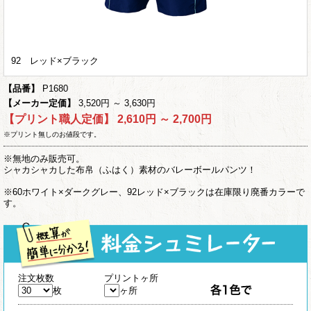
92 レッド×ブラック
【品番】
P1680
【メーカー定価】
3,520円 ～ 3,630円
【プリント職人定価】
2,610円 ～ 2,700円
※プリント無しのお値段です。
※無地のみ販売可。
シャカシャカした布帛（ふはく）素材のバレーボールパンツ！
※60ホワイト×ダークグレー、92レッド×ブラックは在庫限り廃番カラーで
す。
注文枚数
プリントヶ所
枚
ヶ所