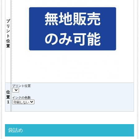
プ
リ
ン
ト
位
置
プリント位置
位
置
インクの色数
1
袋詰め