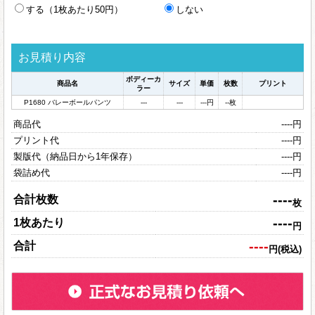
する（1枚あたり50円）
しない
お見積り内容
ボディーカ
商品名
サイズ
単価
枚数
プリント
ラー
P1680 バレーボールパンツ
---
---
---
円
--
枚
商品代
----
円
プリント代
----
円
製版代（納品日から1年保存）
----
円
袋詰め代
----
円
----
合計枚数
枚
----
1枚あたり
円
----
合計
円(税込)