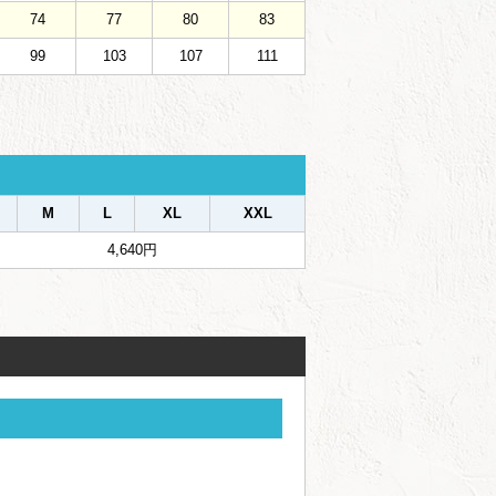
74
77
80
83
99
103
107
111
M
L
XL
XXL
4,640円