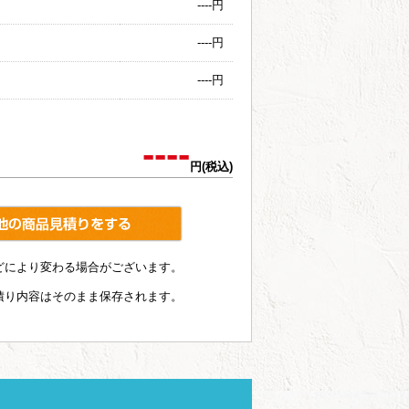
----
円
----
円
----
円
----
円(税込)
どにより変わる場合がございます。
積り内容はそのまま保存されます。