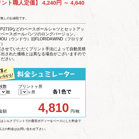
リント職人定価】
4,240円 ～ 4,640
ト無しのお値段です。
0やP2710などのベースボールシャツとセットアッ
なベースボールパンツのロングバージョン。
DOU（ウンドウ）旧FLORIDAWIND（フロリダ
ド）
案させていただくプリント手法によって自動見積
算出された価格とは異なる場合がございますので
ください。
枚数
プリントヶ所
枚
ヶ所
4,810
金額
円/枚
算はシルクプリントでの最安ボディーをベースにした料金で
枚以上の料金はお問い合わせ下さい。