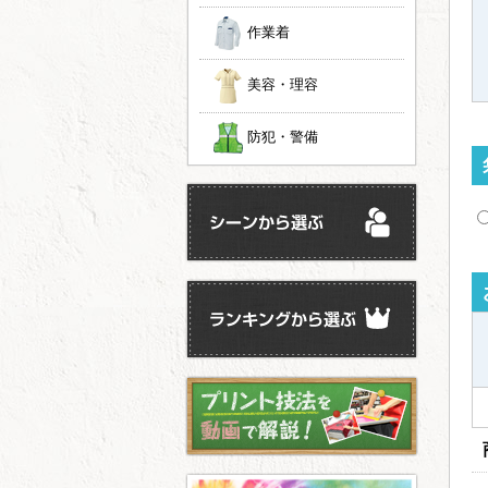
作業着
美容・理容
防犯・警備