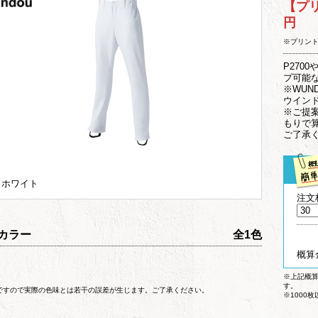
【プ
円
※プリン
P270
プ可能
※WUN
ウイン
※ご提
もりで
ご了承
 ホワイト
注文
カラー
全1色
概算
※上記概
す。
ですので実際の色味とは若干の誤差が生じます。ご了承ください。
※1000