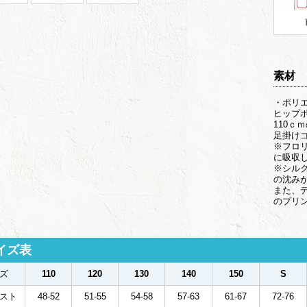
素材
・ポリエ
ヒップ
110
足掛け
※フロ
に吸収
※シル
の沈み
また、
のプリ
イズ表
ズ
110
120
130
140
150
S
スト
48-52
51-55
54-58
57-63
61-67
72-76