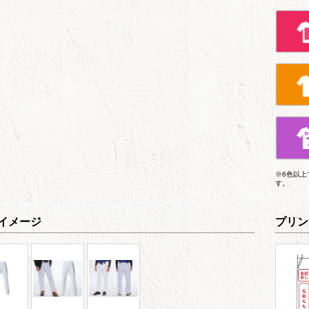
※6色以
す。
イメージ
プリン