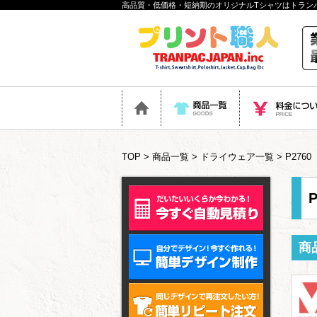
高品質・低価格・短納期のオリジナルTシャツはトラン
TOP
>
商品一覧
>
ドライウェア一覧
> P27
商