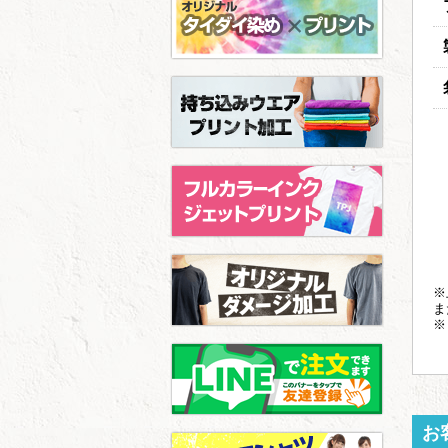
※
ま
※
お