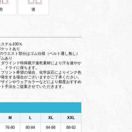
前
後
ステル100％
ポケットあり
ｃｍのウエスト部分はゴム仕様（ベルト通し無し）
ゴムあり
リダウインド特殊吸汗速乾素材により汗を速やか
し、ドライに保ちます。
クプリント希望の場合、化学反応によりインク色
が発生する場合がございますがご了承ください。
デザインやウェアカラーなどにより都度おすすめ
ント手法をご提案させていただきます。
M
L
XL
XXL
76-80
80-84
84-88
88-92