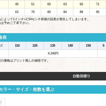
45
51
60
63
66
71
63
70
80
84
88
95
によって1インチ=2.54センチ前後の誤差が発生してしまいます。
は予めご了承下さい。
格表
ズ
110
120
130
140
150
S
4,240円
記の価格はプリント無しの値段です。
カラー・サイズ・枚数を選ぶ