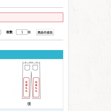
枚数
枚
後