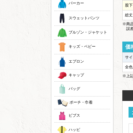
パーカー
股下
総丈
スウェットパンツ
※商品
誤差
ブルゾン・ジャケット
価
キッズ・ベビー
サイ
エプロン
全色
キャップ
※上
バッグ
ポーチ・巾着
ビブス
ハッピ