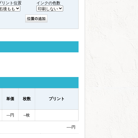
プリント位置
インクの色数
単価
枚数
プリント
---
円
--
枚
----
円