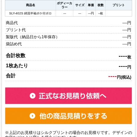
ボディーカ
商品名
サイズ
単価
枚数
プリント
ラー
SLY-402S 綿混半袖ポケ付ポロ
---
---
---
円
--
枚
商品代
----
円
プリント代
----
円
製版代（納品日から1年保存）
----
円
袋詰め代
----
円
----
合計枚数
枚
----
1枚あたり
円
----
合計
円(税込)
※上記のお見積りはシルクプリントの場合のお見積りです。デザインの