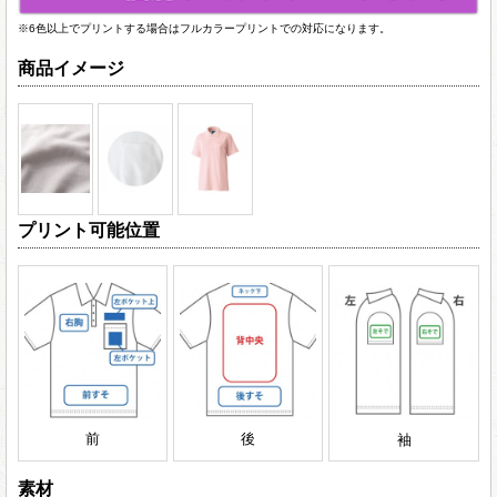
※6色以上でプリントする場合はフルカラープリントでの対応になります。
商品イメージ
プリント可能位置
前
後
袖
素材