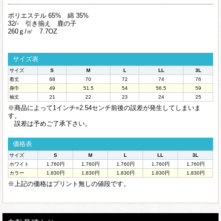
ポリエステル 65% 綿 35%
32/- 引き揃え 鹿の子
260ｇ/㎡ 7.7OZ
サイズ表
サイズ
S
M
L
LL
3L
着丈
68
70
72
74
76
身巾
49
51.5
54
56.5
59
袖丈
21
22
23
24
25
※商品によって1インチ=2.54センチ前後の誤差が発生してしまいま
す。
誤差は予めご了承下さい。
価格表
サイズ
S
M
L
LL
3L
ホワイト
1,760円
1,760円
1,760円
1,760円
1,760円
カラー
1,830円
1,830円
1,830円
1,830円
1,830円
※上記の価格はプリント無しの値段です。