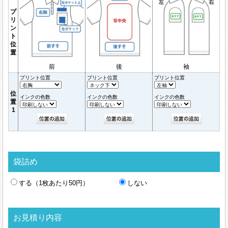
プ
リ
ン
ト
位
置
前
後
袖
プリント位置
プリント位置
プリント位置
位
インクの色数
インクの色数
インクの色数
置
1
袋詰め
する（1枚あたり50円）
しない
お見積り内容