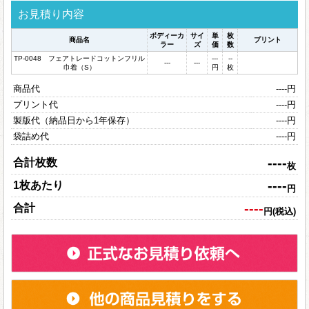
お見積り内容
ボディーカ
サイ
単
枚
商品名
プリント
ラー
ズ
価
数
TP-0048 フェアトレードコットンフリル
---
--
---
---
巾着（S）
円
枚
商品代
----
円
プリント代
----
円
製版代（納品日から1年保存）
----
円
袋詰め代
----
円
----
合計枚数
枚
----
1枚あたり
円
----
合計
円(税込)