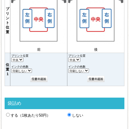
プ
リ
ン
ト
位
置
前
後
プリント位置
プリント位置
位
インクの色数
インクの色数
置
1
袋詰め
する（1枚あたり50円）
しない