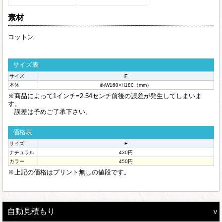
素材
コットン
サイズ表
サイズ
F
本体
約W160×H180（mm）
※商品によって1インチ=2.54センチ前後の誤差が発生してしまいま
す。
誤差は予めご了承下さい。
価格表
サイズ
F
ナチュラル
430円
カラー
450円
※上記の価格はプリント無しの値段です。
自動見積もり