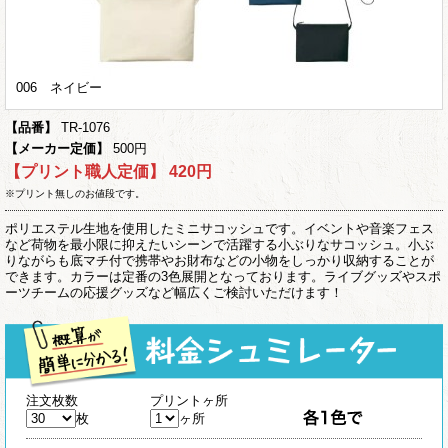
006 ネイビー
【品番】
TR-1076
【メーカー定価】
500円
【プリント職人定価】
420円
※プリント無しのお値段です。
ポリエステル生地を使用したミニサコッシュです。イベントや音楽フェス
など荷物を最小限に抑えたいシーンで活躍する小ぶりなサコッシュ。小ぶ
りながらも底マチ付で携帯やお財布などの小物をしっかり収納することが
できます。カラーは定番の3色展開となっております。ライブグッズやスポ
ーツチームの応援グッズなど幅広くご検討いただけます！
注文枚数
プリントヶ所
枚
ヶ所