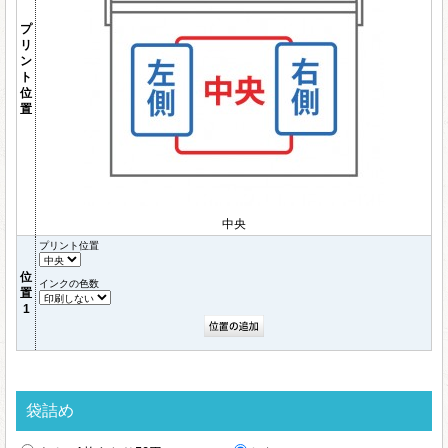
プ
リ
ン
ト
位
置
中央
プリント位置
位
インクの色数
置
1
袋詰め