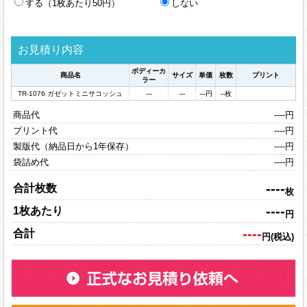
する（1枚あたり50円）
しない
お見積り内容
ボディーカ
商品名
サイズ
単価
枚数
プリント
ラー
TR-1076 ガゼットミニサコッシュ
---
---
---
円
--
枚
商品代
----
円
プリント代
----
円
製版代（納品日から1年保存）
----
円
袋詰め代
----
円
----
合計枚数
枚
----
1枚あたり
円
----
合計
円(税込)