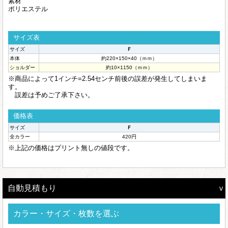
素材
ポリエステル
サイズ表
サイズ
Ｆ
本体
約220×150×40（ｍｍ）
ショルダー
約10×1150（ｍｍ）
※商品によって1インチ=2.54センチ前後の誤差が発生してしまいま
す。
誤差は予めご了承下さい。
価格表
サイズ
Ｆ
全カラー
420円
※上記の価格はプリント無しの値段です。
自動見積もり
カラー・サイズ・枚数を選ぶ