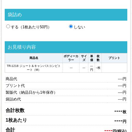
袋詰め
する（1枚あたり50円）
しない
お見積り内容
ボディーカ
サイ
単
枚
商品名
プリント
ラー
ズ
価
数
TR-1218 ジュート＆キャンバスコンビト
---
---
---
--
枚
ート（M）
円
商品代
----
円
プリント代
----
円
製版代（納品日から1年保存）
----
円
袋詰め代
----
円
----
合計枚数
枚
----
1枚あたり
円
----
合計
円(税込)