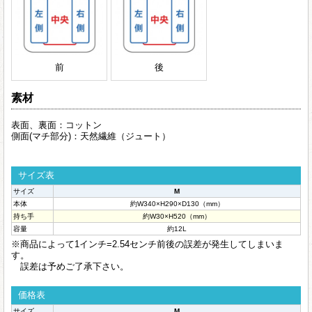
前
後
素材
表面、裏面：コットン
側面(マチ部分)：天然繊維（ジュート）
サイズ表
サイズ
M
本体
約W340×H290×D130（mm）
持ち手
約W30×H520（mm）
容量
約12L
※商品によって1インチ=2.54センチ前後の誤差が発生してしまいま
す。
誤差は予めご了承下さい。
価格表
サイズ
M