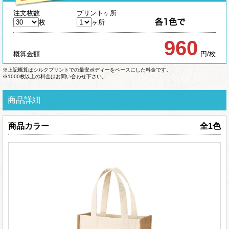
注文枚数
プリントヶ所
枚
ヶ所
960
概算金額
円/枚
※上記概算はシルクプリントでの最安ボディーをベースにした料金です。
※1000枚以上の料金はお問い合わせ下さい。
商品詳細
商品カラー
全1色