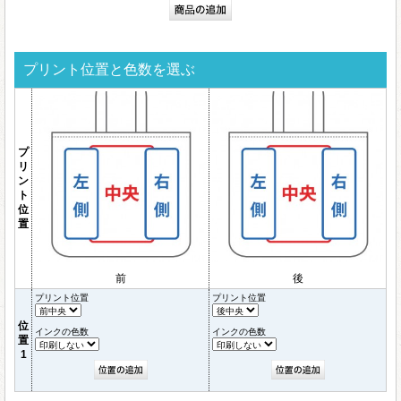
プリント位置と色数を選ぶ
プ
リ
ン
ト
位
置
前
後
プリント位置
プリント位置
位
インクの色数
インクの色数
置
1