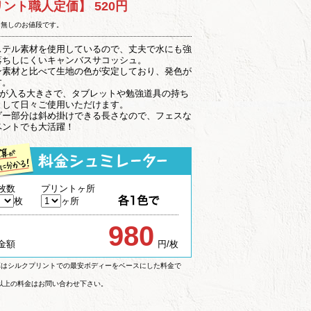
リント職人定価】
520円
ト無しのお値段です。
ステル素材を使用しているので、丈夫で水にも強
落ちしにくいキャンバスサコッシュ。
ン素材と比べて生地の色が安定しており、発色が
す。
子が入る大きさで、タブレットや勉強道具の持ち
として日々ご使用いただけます。
ダー部分は斜め掛けできる長さなので、フェスな
ベントでも大活躍！
枚数
プリントヶ所
枚
ヶ所
980
金額
円/枚
算はシルクプリントでの最安ボディーをベースにした料金で
枚以上の料金はお問い合わせ下さい。