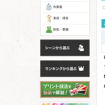
作業着
美容・理容
防犯・警備