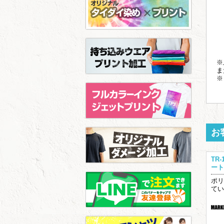
※
ま
※
お
TR
ート
ポリ
てい