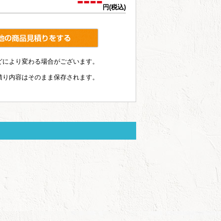
----
円(税込)
どにより変わる場合がございます。
積り内容はそのまま保存されます。
TR-1210 ポリキャンバスト
ート（M）
ポリエステル素材を使用し
ているので、丈夫で水...