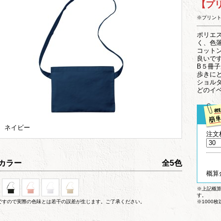
【プ
※プリン
ポリエ
く、色
コット
良いで
B５冊
歩きに
ショル
どのイ
6 ネイビー
注文
カラー
全5色
概算
※上記概
す。
ですので実際の色味とは若干の誤差が生じます。ご了承ください。
※1000