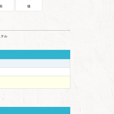
前
後
ステル