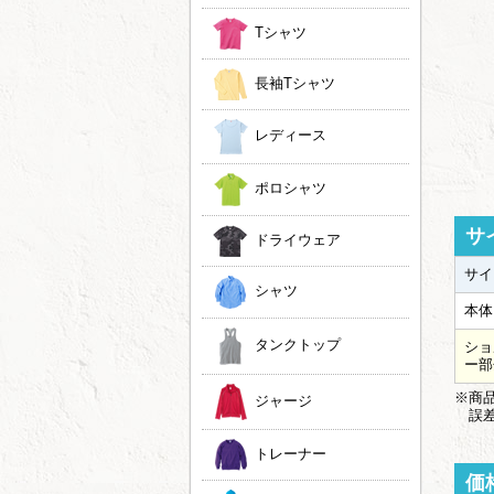
Tシャツ
長袖Tシャツ
レディース
ポロシャツ
サ
ドライウェア
サイ
シャツ
本体
タンクトップ
ショ
ー部
※商品
ジャージ
誤差
トレーナー
価