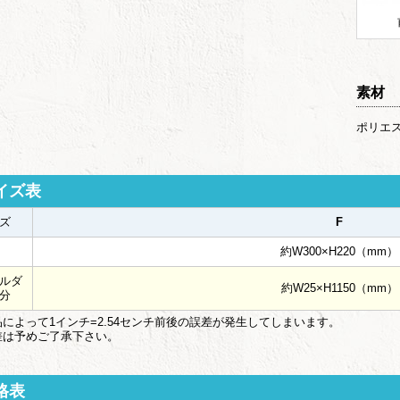
素材
ポリエ
イズ表
ズ
F
約W300×H220（mm）
ルダ
約W25×H1150（mm）
分
によって1インチ=2.54センチ前後の誤差が発生してしまいます。
は予めご了承下さい。
格表