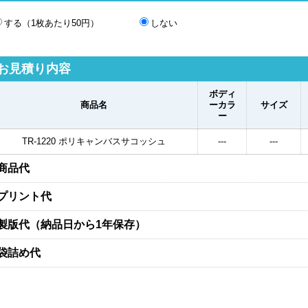
する（1枚あたり50円）
しない
お見積り内容
ボディ
商品名
ーカラ
サイズ
ー
TR-1220 ポリキャンバスサコッシュ
---
---
商品代
プリント代
製版代（納品日から1年保存）
袋詰め代