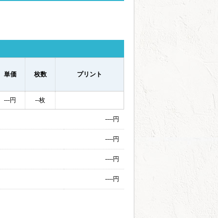
単価
枚数
プリント
---
円
--
枚
----
円
----
円
----
円
----
円