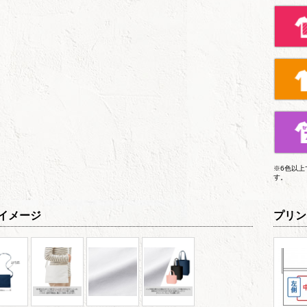
※6色以
す。
イメージ
プリン