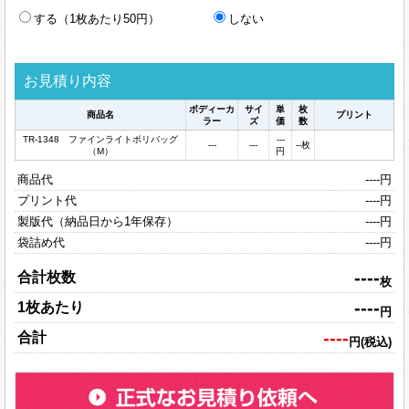
する（1枚あたり50円）
しない
お見積り内容
ボディーカ
サイ
単
枚
商品名
プリント
ラー
ズ
価
数
TR-1348 ファインライトポリバッグ
---
---
---
--
枚
（M）
円
商品代
----
円
プリント代
----
円
製版代（納品日から1年保存）
----
円
袋詰め代
----
円
----
合計枚数
枚
----
1枚あたり
円
----
合計
円(税込)