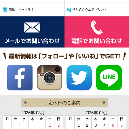
簡単リピート注文
持ち込みウエアプリント
定休日のご案内
2026年 08月
2026年 09月
月
火
水
木
金
土
日
月
火
水
木
金
土
日
1
2
1
2
3
4
5
6