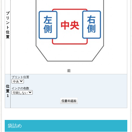
プ
リ
ン
ト
位
置
前
プリント位置
位
インクの色数
置
1
袋詰め