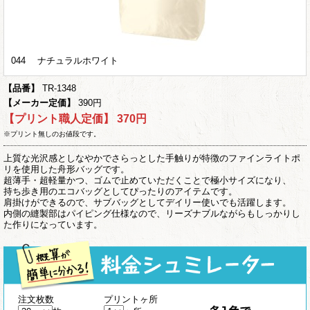
044 ナチュラルホワイト
【品番】
TR-1348
【メーカー定価】
390円
【プリント職人定価】
370円
※プリント無しのお値段です。
上質な光沢感としなやかでさらっとした手触りが特徴のファインライトポ
リを使用した舟形バッグです。
超薄手・超軽量かつ、ゴムで止めていただくことで極小サイズになり、
持ち歩き用のエコバッグとしてぴったりのアイテムです。
肩掛けができるので、サブバッグとしてデイリー使いでも活躍します。
内側の縫製部はパイピング仕様なので、リーズナブルながらもしっかりし
た作りになっています。
注文枚数
プリントヶ所