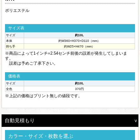
ポリエステル
サイズ表
サイズ
約10L
本体
約W360×H370×D110（mm）
持ち手
約W25×H470（mm）
※商品によって1インチ=2.54センチ前後の誤差が発生してしまいま
す。
誤差は予めご了承下さい。
価格表
サイズ
約10L
全色
370円
※上記の価格はプリント無しの値段です。
自動見積もり
カラー・サイズ・枚数を選ぶ