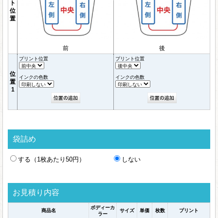
ト
位
置
前
後
プリント位置
プリント位置
位
インクの色数
インクの色数
置
1
袋詰め
する（1枚あたり50円）
しない
お見積り内容
ボディーカ
商品名
サイズ
単価
枚数
プリント
ラー