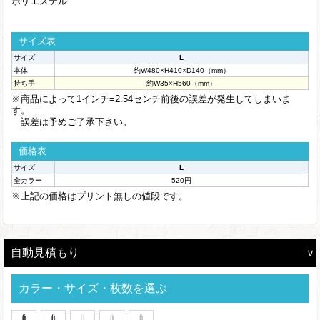
ポリエステル
サイズ表
サイズ
L
本体
約W480×H410×D140（mm）
持ち手
約W35×H560（mm）
※商品によって1インチ=2.54センチ前後の誤差が発生してしまいま
す。
誤差は予めご了承下さい。
価格表
サイズ
L
全カラー
520円
※上記の価格はプリント無しの値段です。
自動見積もり
カラー・サイズ・枚数を選ぶ