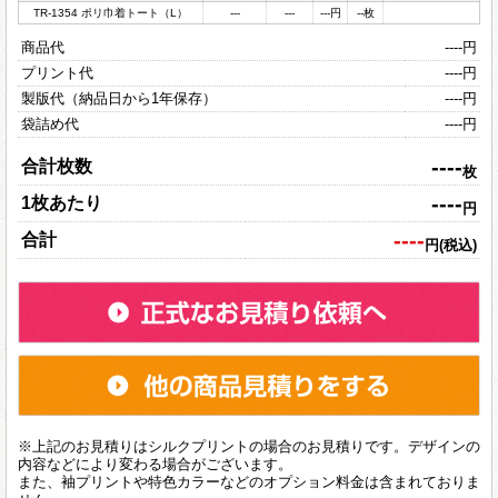
TR-1354 ポリ巾着トート（L）
---
---
---
円
--
枚
商品代
----
円
プリント代
----
円
製版代（納品日から1年保存）
----
円
袋詰め代
----
円
----
合計枚数
枚
----
1枚あたり
円
----
合計
円(税込)
※上記のお見積りはシルクプリントの場合のお見積りです。デザインの
内容などにより変わる場合がございます。
また、袖プリントや特色カラーなどのオプション料金は含まれておりま