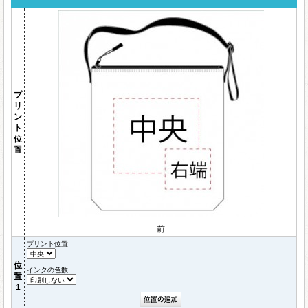
プ
リ
ン
ト
位
置
前
プリント位置
位
インクの色数
置
1