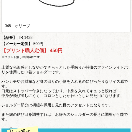
045 オリーブ
【品番】
TR-1438
【メーカー定価】
590円
【プリント職人定価】
450円
※プリント無しのお値段です。
上質な光沢感としなやかでさらっとした手触りが特徴のファインライトポ
リを使用した巾着ショルダーです。
ハンカチやお財布など身の回りの小物を入れるのにぴったりなサイズ感で
す。
口元はストッパー付きになっており、中身を入れてキュっと絞れば
中身が飛び出しにくく、コロンとしたかわいらしい見た目になります。
ショルダー部分は柄紐を採用し見た目のアクセントになります。
また紐の結び目を調整すれば、お好みのショルダーの長さに調整が可能で
す。