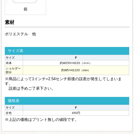
前
素材
ポリエステル 他
サイズ表
サイズ
F
本体
約W250×H220（ｍｍ）
ショルダー
約W5×H1220（mm）
部分
※商品によって1インチ=2.54センチ前後の誤差が発生してしまいま
す。
誤差は予めご了承下さい。
価格表
サイズ
F
全色
450円
※上記の価格はプリント無しの値段です。