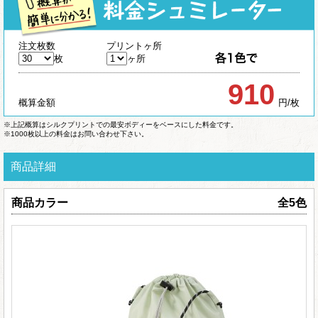
注文枚数
プリントヶ所
枚
ヶ所
910
概算金額
円/枚
※上記概算はシルクプリントでの最安ボディーをベースにした料金です。
※1000枚以上の料金はお問い合わせ下さい。
商品詳細
商品カラー
全5色