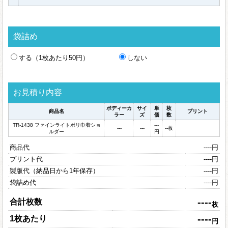
袋詰め
する（1枚あたり50円）
しない
お見積り内容
ボディーカ
サイ
単
枚
商品名
プリント
ラー
ズ
価
数
TR-1438 ファインライトポリ巾着ショ
---
---
---
--
枚
ルダー
円
商品代
----
円
プリント代
----
円
製版代（納品日から1年保存）
----
円
袋詰め代
----
円
----
合計枚数
枚
----
1枚あたり
円