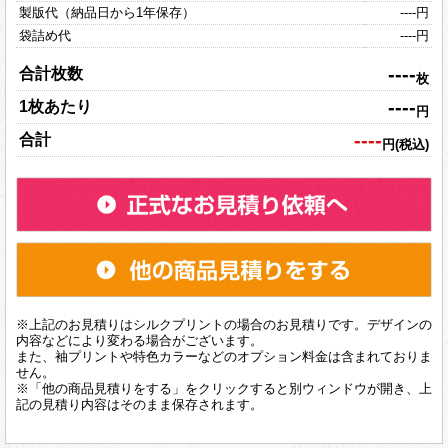
製版代（納品日から1年保存）
----
円
袋詰め代
----
円
----
合計枚数
枚
----
1枚あたり
円
----
合計
円(税込)
※上記のお見積りはシルクプリントの場合のお見積りです。デザインの
内容などにより変わる場合がございます。
また、袖プリントや特色カラーなどのオプション料金は含まれておりま
せん。
※「他の商品見積りをする」をクリックすると別ウィンドウが開き、上
記の見積り内容はそのまま保存されます。