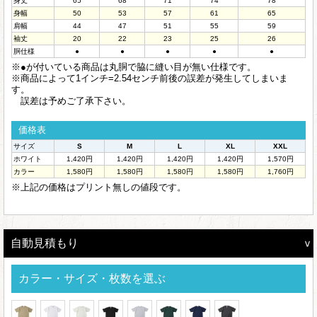
身丈
65
68
71
74
78
身幅
50
53
57
61
65
肩幅
44
47
51
55
59
袖丈
20
22
23
25
26
胴仕様
●
●
●
●
●
※●が付いている商品は丸胴で脇に縫い目が無い仕様です。
※商品によって1インチ=2.54センチ前後の誤差が発生してしまいま
す。
誤差は予めご了承下さい。
価格表
サイズ
S
M
L
XL
XXL
ホワイト
1,420円
1,420円
1,420円
1,420円
1,570円
カラー
1,580円
1,580円
1,580円
1,580円
1,760円
※上記の価格はプリント無しの値段です。
自動見積もり
カラー・サイズ・枚数を選ぶ