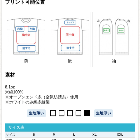
プリント可能位置
前
後
袖
素材
8.1oz
米綿100%
※オープンエンド糸（空気紡績糸）使用
※ホワイトのみ綿糸縫製
サイズ表
サイズ
S
M
L
XL
XXL