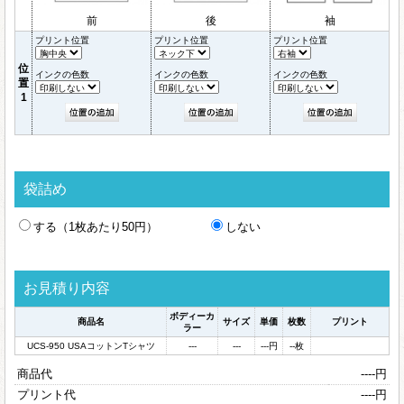
前
後
袖
プリント位置
プリント位置
プリント位置
位
インクの色数
インクの色数
インクの色数
置
1
袋詰め
する（1枚あたり50円）
しない
お見積り内容
ボディーカ
商品名
サイズ
単価
枚数
プリント
ラー
UCS-950 USAコットンTシャツ
---
---
---
円
--
枚
商品代
----
円
プリント代
----
円