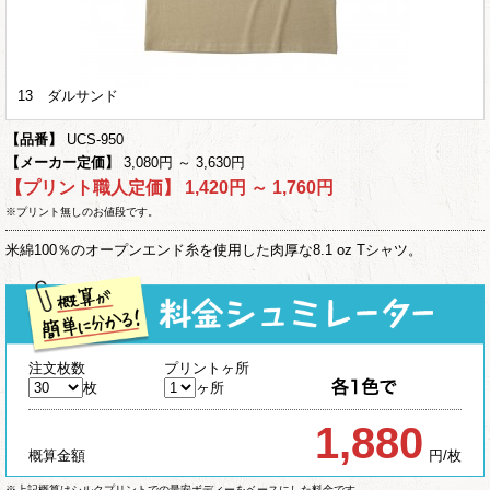
13 ダルサンド
【品番】
UCS-950
【メーカー定価】
3,080円 ～ 3,630円
【プリント職人定価】
1,420円 ～ 1,760円
※プリント無しのお値段です。
米綿100％のオープンエンド糸を使用した肉厚な8.1 oz Tシャツ。
注文枚数
プリントヶ所
枚
ヶ所
1,880
概算金額
円/枚
※上記概算はシルクプリントでの最安ボディーをベースにした料金です。