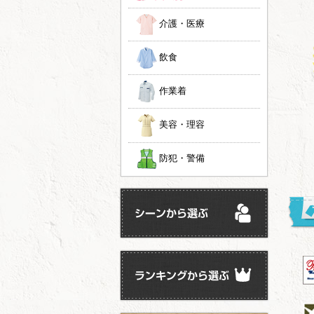
介護・医療
飲食
作業着
美容・理容
防犯・警備