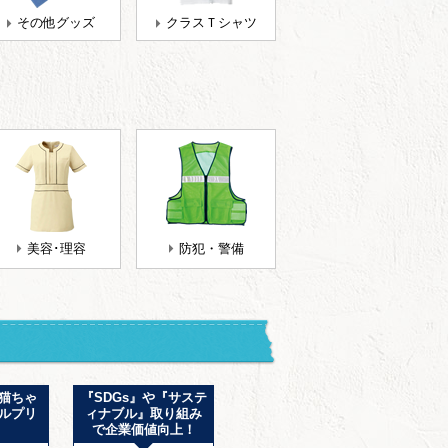
その他グッズ
クラスＴシャツ
美容･理容
防犯・警備
猫ちゃ
『SDGs』や『サステ
街着でも、部屋着で
スポ
ルプリ
ィナブル』取り組み
も。どこでも着たく
ドラ
で企業価値向上！
なる『セットアッ
集！業
プ』