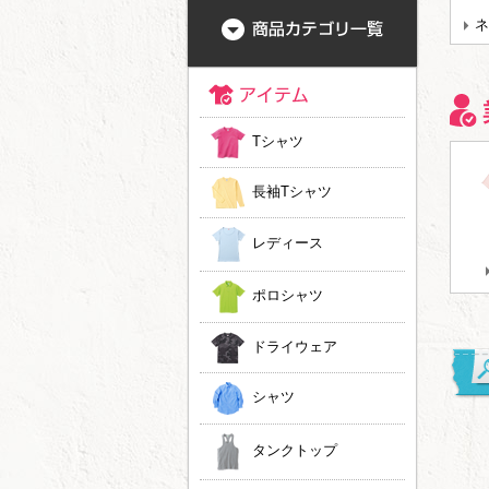
ネ
Tシャツ
長袖Tシャツ
レディース
ポロシャツ
ドライウェア
シャツ
大人気☆好みの色と
新ラインナップ追加
ドライ素材にもタイ
タンクトップ
模様でオーダー出来
しました！ JOKER
ダイ染めができるよ
るタイダイ染めＴシ
LABEL
うになりました！
ャツ！