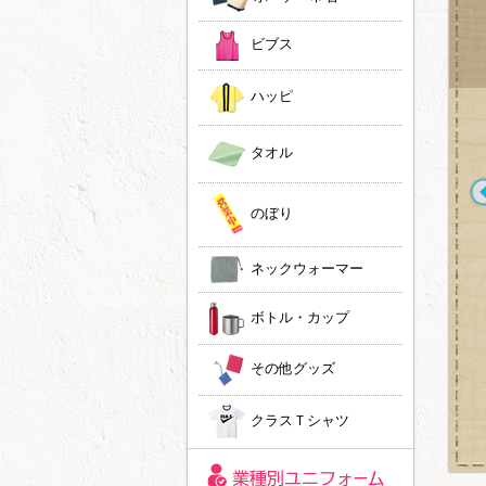
ビブス
ハッピ
タオル
のぼり
ネックウォーマー
トートバッグへのプリ
染み込み風プリントで
ントが流行ってます！
ヴィンテージ風に！
ボトル・カップ
ノベルティや祝い事で
のプレゼントにいかが
でしょうか。
その他グッズ
クラスＴシャツ