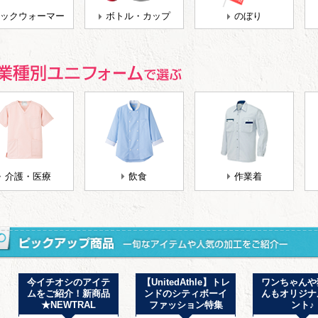
ックウォーマー
ボトル・カップ
のぼり
介護・医療
飲食
作業着
今イチオシのアイテ
【UnitedAthle】トレ
ワンちゃんや
ムをご紹介！新商品
ンドのシティボーイ
んもオリジナ
★NEWTRAL
ファッション特集
ント♪