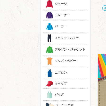
ジャージ
トレーナー
パーカー
JOKER LABEL
ドライ素材タイダイ
スウェットパンツ
タイダイ染め×プリン
め
ト
ブルゾン・ジャケット
キッズ・ベビー
エプロン
キャップ
バッグ
ポーチ・巾着