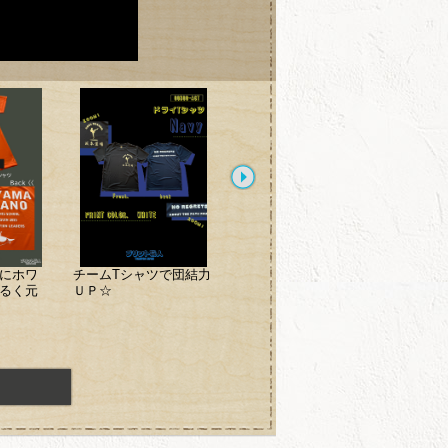
にホワ
チームTシャツで団結力
まだまだ寒い！
プリン
るく元
ＵＰ☆
スウェット、ジャケッ
社規定
ト大活躍！
色も可