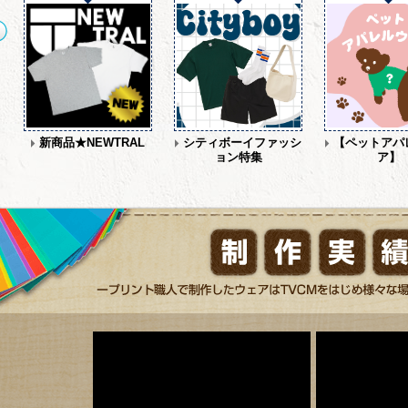
染
新商品★NEWTRAL
シティボーイファッシ
【ペットアパ
ョン特集
ア】