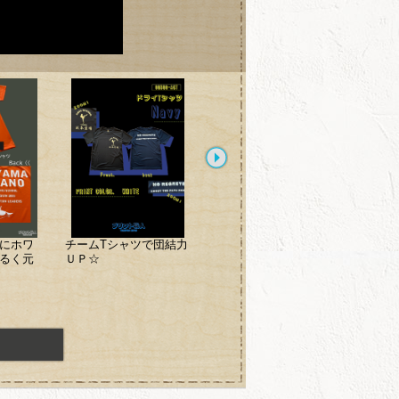
にホワ
チームTシャツで団結力
まだまだ寒い！
プリン
るく元
ＵＰ☆
スウェット、ジャケッ
社規定
ト大活躍！
色も可