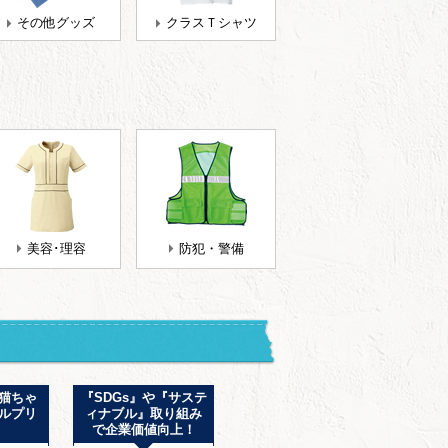
その他グッズ
クラスＴシャツ
美容･理容
防犯・警備
猫ちゃ
『SDGs』や『サステ
街着でも、部屋着で
スポ
ルプリ
ィナブル』取り組み
も。どこでも着たく
ドラ
で企業価値向上！
なる『セットアッ
集！業
プ』