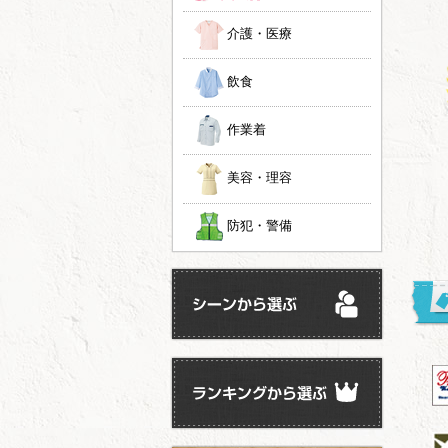
介護・医療
飲食
作業着
美容・理容
防犯・警備