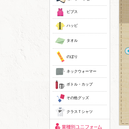
ビブス
ハッピ
タオル
のぼり
ネックウォーマー
トートバッグへのプリ
染み込み風プリントで
ントが流行ってます！
ヴィンテージ風に！
ボトル・カップ
ノベルティや祝い事で
のプレゼントにいかが
でしょうか。
その他グッズ
クラスＴシャツ