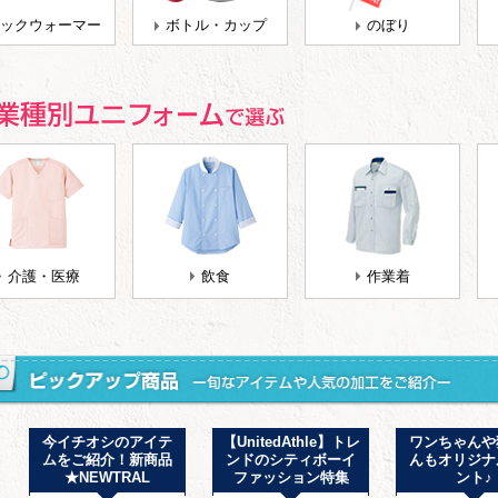
ックウォーマー
ボトル・カップ
のぼり
介護・医療
飲食
作業着
今イチオシのアイテ
【UnitedAthle】トレ
ワンちゃんや
ムをご紹介！新商品
ンドのシティボーイ
んもオリジナ
★NEWTRAL
ファッション特集
ント♪