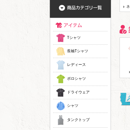
ネ
Tシャツ
長袖Tシャツ
レディース
ポロシャツ
ドライウェア
シャツ
大人気☆好みの色と
新ラインナップ追加
ドライ素材にもタイ
タンクトップ
模様でオーダー出来
しました！ JOKER
ダイ染めができるよ
るタイダイ染めＴシ
LABEL
うになりました！
ャツ！