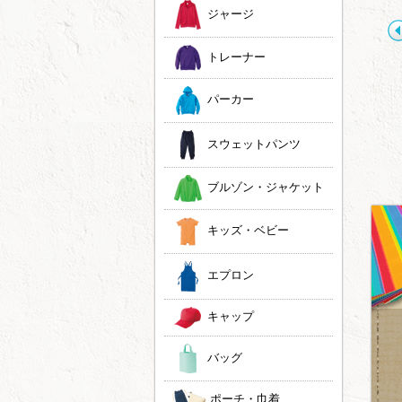
ジャージ
トレーナー
パーカー
JOKER LABEL
ドライ素材タイダイ
スウェットパンツ
タイダイ染め×プリン
め
ト
ブルゾン・ジャケット
キッズ・ベビー
エプロン
キャップ
バッグ
ポーチ・巾着