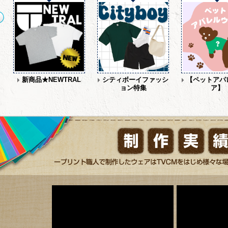
染
新商品★NEWTRAL
シティボーイファッシ
【ペットアパ
ョン特集
ア】