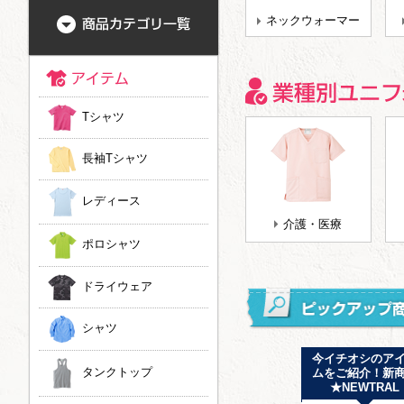
ネックウォーマー
Tシャツ
長袖Tシャツ
レディース
介護・医療
ポロシャツ
ドライウェア
シャツ
新ラインナップ追加
ドライ素材にもタイ
今イチオシのア
タンクトップ
しました！ JOKER
ダイ染めができるよ
ムをご紹介！新
LABEL
うになりました！
★NEWTRAL