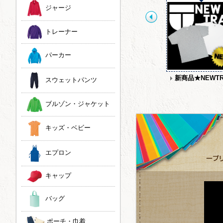
ジャージ
トレーナー
パーカー
JOKER LABEL
ドライ素材タイダイ染
新商品★NEWTR
スウェットパンツ
め
ブルゾン・ジャケット
キッズ・ベビー
エプロン
キャップ
バッグ
ポーチ・巾着