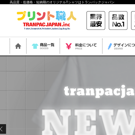
高品質・低価格・短納期のオリジナルTシャツはトランパックジャパン