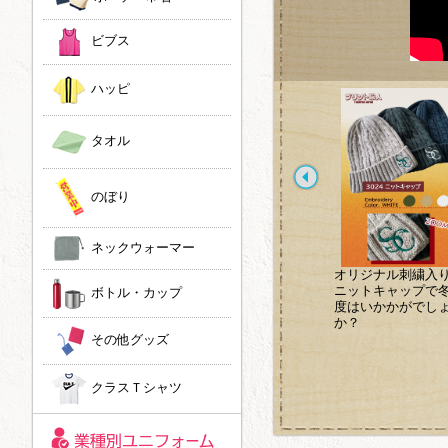
ビブス
ハッピ
タオル
のぼり
ネックウォーマー
トートバッグへのプリ
染み込み風プリントで
オリジナル刺繍入
ントが流行ってます！
ヴィンテージ風に！
ニットキャップで
ボトル・カップ
ノベルティや祝い事で
度はいかかがでし
のプレゼントにいかが
か？
でしょうか。
その他グッズ
クラスＴシャツ