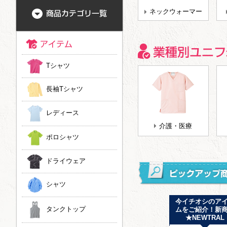
ネックウォーマー
Tシャツ
長袖Tシャツ
レディース
介護・医療
ポロシャツ
ドライウェア
シャツ
新ラインナップ追加
ドライ素材にもタイ
今イチオシのア
タンクトップ
しました！ JOKER
ダイ染めができるよ
ムをご紹介！新
LABEL
うになりました！
★NEWTRAL