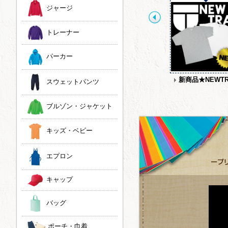
ジャージ
トレーナー
パーカー
JOKER LABEL
ドライ素材タイダイ染
新商品★NEWTR
スウェットパンツ
め
ブルゾン・ジャケット
キッズ・ベビー
エプロン
キャップ
バッグ
ポーチ・巾着