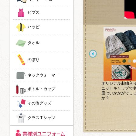
ビブス
ハッピ
タオル
のぼり
ネックウォーマー
トートバッグへのプリ
染み込み風プリントで
オリジナル刺繍入
ントが流行ってます！
ヴィンテージ風に！
ニットキャップで
ボトル・カップ
ノベルティや祝い事で
度はいかかがでし
のプレゼントにいかが
か？
でしょうか。
その他グッズ
クラスＴシャツ