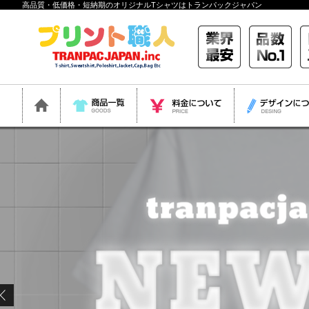
高品質・低価格・短納期のオリジナルTシャツはトランパックジャパン