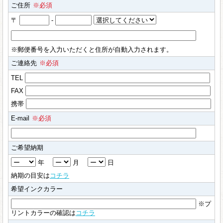
ご住所
※必須
〒
-
※郵便番号を入力いただくと住所が自動入力されます。
ご連絡先
※必須
TEL
FAX
携帯
E-mail
※必須
ご希望納期
年
月
日
納期の目安は
コチラ
希望インクカラー
※プ
リントカラーの確認は
コチラ