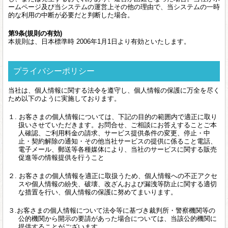
ームページ及び当システムの運営上その他の理由で、当システムの一時
的な利用の中断が必要だと判断した場合。
第9条(規則の有効)
本規則は、日本標準時 2006年1月1日より有効といたします。
プライバシーポリシー
当社は、個人情報に関する法令を遵守し、個人情報の保護に万全を尽く
ため以下のように実施しております。
１. お客さまの個人情報については、下記の目的の範囲内で適正に取り
扱いさせていただきます。お問合せ、ご相談にお答えすることご本
人確認、ご利用料金の請求、サービス提供条件の変更、停止・中
止・契約解除の通知・その他当社サービスの提供に係ること電話、
電子メール、郵送等各種媒体により、当社のサービスに関する販売
促進等の情報提供を行うこと
２. お客さまの個人情報を適正に取扱うため、個人情報への不正アクセ
スや個人情報の紛失、破壊、改ざんおよび漏洩等防止に関する適切
な措置を行い、個人情報の保護に努めてまいります。
３.お客さまの個人情報について法令等に基づき裁判所・警察機関等の
公的機関から開示の要請があった場合については、当該公的機関に
提供することがございます。