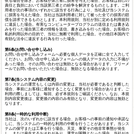
依る場合を除き、お客様が第三者に損害を与えた場合、お客様は自己の
責任と負担において当該第三者との紛争を解決するものとします。ご利
用者が次の事項のいずれかに該当する行為により、当社及び当システム
に損害を与えた場合、当社は当該利用者に対して被った全ての損害の賠
償を請求できるものとします。本利用規則、当社が別に定める利用規則
に違反した場合。有害なコンピュータープログラムの送信または書き込
みを行った場合第三者の情報を送信、書き込みを行った場合。お客様の
私的利用以外の目的で、当社に無断で利用した場合。その他日本国内で
有効な法令に違反する行為を行った場合。
第6条(お問い合せ申し込み)
お問い合せ申し込みフォームへ必要な個人データを正確に全て入力して
ください。お問い合せ申し込みフォームへの個人データの入力に不備が
あった場合、そのお問い合わせは無効となる場合があります。フリーメ
ールでお問い合せいただいた場合は、無効となる場合があります。
第7条(当システム内容の変更)
当システムの運営もしくは内容の変更は、当社が必要であると判断した
場合、事前にお客様に通知することなく変更を行う場合があります。ご
利用の際しましては、毎回、必ず本規則をご確認ください。なお、本規
則内容変更後は、変更後の内容のみ有効となり、変更前の内容は無効と
なります。
第8条(一時的な利用中断)
当社は、次のいずれかに該当する場合、お客様への事前の通知や承諾な
しに、当システムの一時的な利用の中断を行うことがあります。当シス
テムの保守または工事を行う場合。天災、事変その他非常事態が発生
し、または発生するおそれがあり、運営が困難となった場合。当社がホ