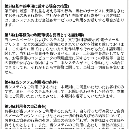
第2条(基本的事項に反する場合の措置)
第三者に迷惑・不利益を与える等の行為、当社のサービスに支障をきた
すおそれのある行為等、当社が不適当と判断する行為を行うお客様に
は、当システムおよび当社各サービスのご利用をお断りする場合があり
ます。
第3条(お客様側の利用環境を要因とする諸影響)
当ホームページ・およびシステムは、文字(日本語表示)や電子メール、
プリンターなどの諸設定が適切になされている方を対象と致しておりま
す。この条件に当てはまらない方の動作結果やそれがもたらす諸影響に
関して、当社は一切責任を負いません。また、上記条件を満たしていて
も、お客様側のコンピュータの環境設定に関するすべての事情等、当社
の管理の及ばない原因によって、本システムが正しく作動しない場合に
つきましても、それがもたらす影響に関して、当社は一切責任を負いま
せん。
第4条(当システム利用者の条件)
当システムをご利用できるのは、本規則にご同意いただいたお客様のみ
です。また、当システムを利用して、お問い合わせをした時点で、本規
則にご同意いただいたとみなし、本規則を遵守していただきます。
第5条(利用者の自己責任)
お客様が当システムをご利用するにあたり、自ら行った行為及びご自身
のメールアカウントによりなされた一切の行為及びその結果について、
お客様ご自身の行為の有無、過失の有無を問わず、お客様はその責任を
負うものとします。また、当システムのご利用にあたり、当社の過失に