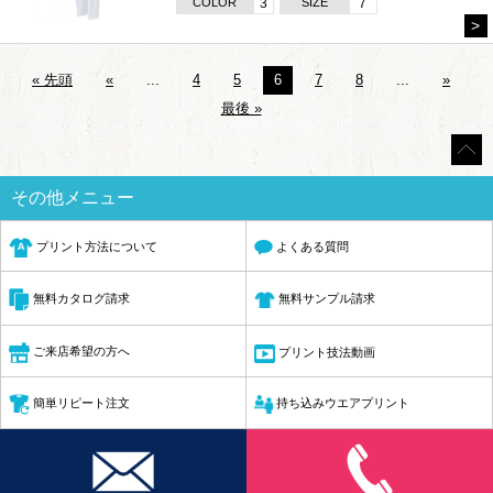
COLOR
3
SIZE
7
>
« 先頭
«
...
4
5
6
7
8
...
»
最後 »
その他メニュー
プリント方法について
よくある質問
無料サンプル請求
無料カタログ請求
ご来店希望の方へ
プリント技法動画
簡単リピート注文
持ち込みウエアプリント