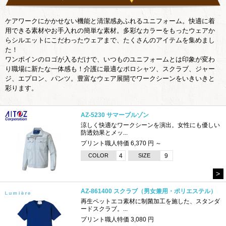
ケアワークにかかせない機能と清潔感あふれるユニフォーム。快適に着
用できる素材やお手入れの簡単な素材。多彩なカラーをもったウェアか
らシルエットにこだわったウェアまで、たくさんのアイテムを集めまし
た！
ワンポインのロゴが入るだけで、いつものユニフォームとは印象が変わ
り職場に新たな一体感も！介護に最適なポロシャツ、スクラブ、ジャー
ジ、エプロン、パンツ。豊富なウェア展開でワークシーンをいきいきと
彩ります。
AZ-5230 サマーブルゾン
涼しく快適なワークシーンを演出。女性にも優しい
防透効果とメッ...
プリント職人特価 6,370 円 ～
COLOR
4
SIZE
9
>
AZ-861400 スクラブ（男女兼用・ポリエステル）
再生ペットエコ素材に制菌加工を施した、スタンダ
ードスクラブ。...
プリント職人特価 3,080 円