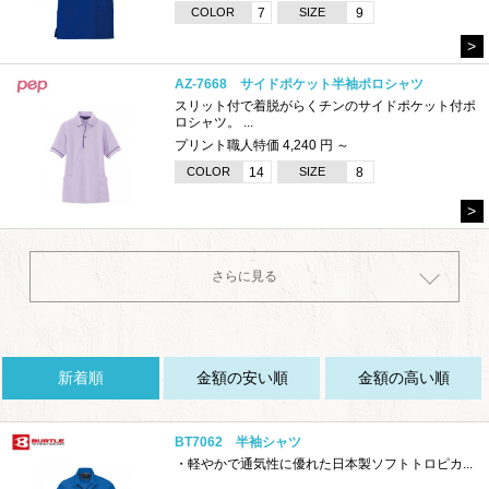
COLOR
7
SIZE
9
>
AZ-7668 サイドポケット半袖ポロシャツ
スリット付で着脱がらくチンのサイドポケット付ポ
ロシャツ。 ...
プリント職人特価 4,240 円 ～
COLOR
14
SIZE
8
>
さらに見る
BT7062 半袖シャツ
・軽やかで通気性に優れた日本製ソフトトロピカ...